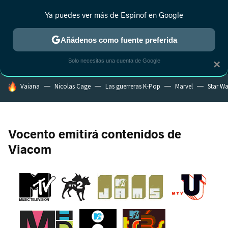
Ya puedes ver más de Espinof en Google
MENÚ
NUEVO
Añádenos como fuente preferida
CRÍTICA
ESTRENOS
REALITY
ANIME
RANKINGS CINE
RA
Solo necesitas una cuenta de Google
×
HOY SE HABLA DE
Vaiana
Nicolas Cage
Las guerreras K-Pop
Marvel
Star Wa
Vocento emitirá contenidos de
Viacom