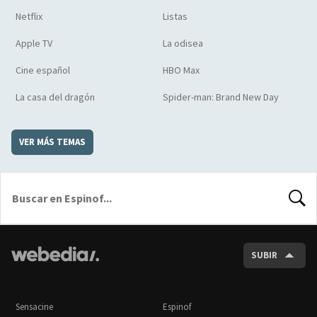
Netflix
Listas
Apple TV
La odisea
Cine español
HBO Max
La casa del dragón
Spider-man: Brand New Day
VER MÁS TEMAS
BUSCA
SUBIR
Sensacine
Espinof