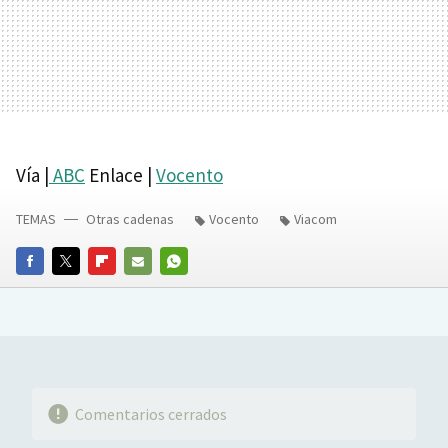
Vía |
ABC
Enlace |
Vocento
TEMAS
Otras cadenas
Vocento
Viacom
FACEBOOK
TWITTER
FLIPBOARD
E-
WHATSAPP
MAIL
Comentarios cerrados