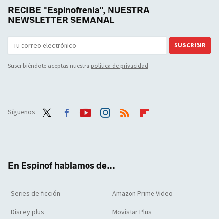
RECIBE "Espinofrenia", NUESTRA
NEWSLETTER SEMANAL
SUSCRIBIR
Suscribiéndote aceptas nuestra
política de privacidad
Síguenos
Twit
Face
Yout
Inst
RSS
Flip
ter
boo
ube
agra
boar
k
m
d
En Espinof hablamos de...
Series de ficción
Amazon Prime Video
Disney plus
Movistar Plus