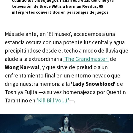
Cuando los videojuegos fichan estrellas del cine y la
televisión: de Bruce Willis a Norman Reedus, 65
intérpretes convertidos en personajes de juegos
Más adelante, en 'El museo', accedemos a una
estancia oscura con una potente luz cenital y agua
precipitándose desde el techo a modo de lluvia que
alude a la extraordinaria
'The Grandmaster'
de
Wong Kar-wai
, y que sirve de preludio a un
enfrentamiento final en un entorno nevado que
dirige nuestra memoria a la
'Lady Snowblood'
de
Toshiya Fujita —a su vez homenajeada por Quentin
Tarantino en
'Kill Bill Vol. 1'
—.