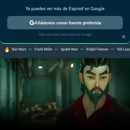
Ya puedes ver más de Espinof en Google
CRÍTICA
ESTRENOS
REALITY
ANIME
RANKINGS CINE
RA
Añádenos como fuente preferida
Solo necesitas una cuenta de Google
×
HOY SE HABLA DE
Star Wars
Frank Miller
Spider-Man
Ralph Fiennes
Ted Las