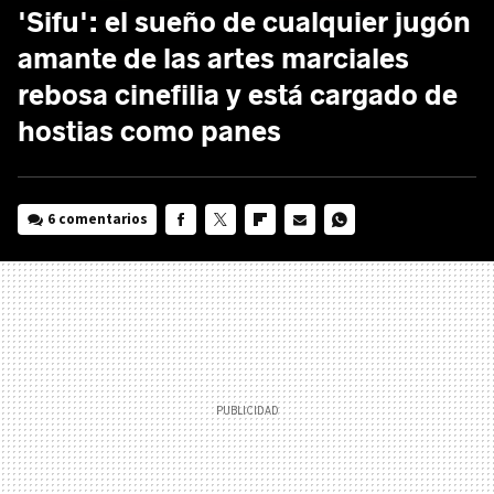
'Sifu': el sueño de cualquier jugón
amante de las artes marciales
rebosa cinefilia y está cargado de
hostias como panes
6 comentarios
FACEBOOK
TWITTER
FLIPBOARD
E-
WHATSAPP
MAIL