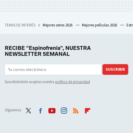
TEMAS DE INTERÉS
Mejores series 2026
Mejores películas 2026
Est
RECIBE "Espinofrenia", NUESTRA
NEWSLETTER SEMANAL
SUSCRIBIR
Suscribiéndote aceptas nuestra
política de privacidad
Síguenos
Twit
Face
Yout
Inst
RSS
Flip
ter
boo
ube
agra
boar