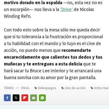
motivo dorado en la espalda
—no, esta vez no es
un escorpión— nos lleva a la
'Drive'
de Nicolas
Winding Refn.
Con todo esto sobre la mesa sólo me queda decir
que si tu tolerancia a la frustración es proporcional
a tu habilidad con el mando y lo tuyo es el cine de
acción, no puedo menos que
recomendarte
encarecidamente que calientes tus dedos y tus
muñecas y te entregues a esta delicia
que te
hará sacar tu Bruce Lee interior y te arrancará una
buena sonrisa con su amor por la gran pantalla.
TEMAS
Otros
Videojuegos
cine de acción
Artes mar
FACEBOOK
TWITTER
FLIPBOARD
E-
WHATSAPP