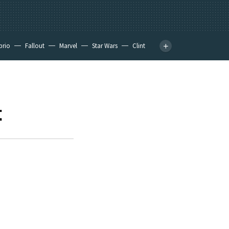
prio
Fallout
Marvel
Star Wars
Clint
t