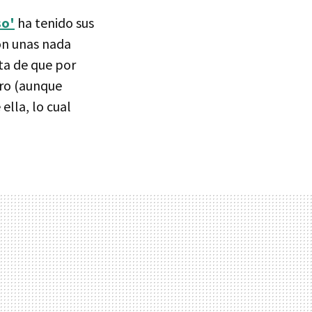
so'
ha tenido sus
on unas nada
nta de que por
ero (aunque
lla, lo cual