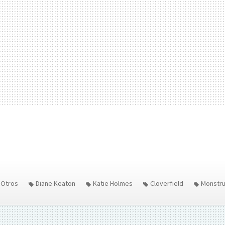
Otros
Diane Keaton
Katie Holmes
Cloverfield
Monstr