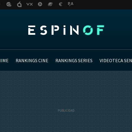
NIME
RANKINGS CINE
RANKINGS SERIES
VIDEOTECA SE