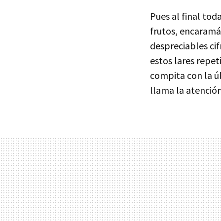
Pues al final to
frutos, encaramá
despreciables cif
estos lares repe
compita con la ú
llama la atención