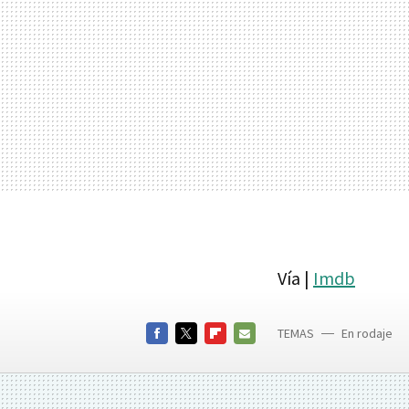
Vía |
Imdb
TEMAS
En rodaje
FACEBOOK
TWITTER
FLIPBOARD
E-
MAIL