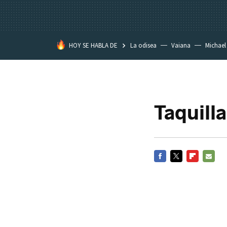
HOY SE HABLA DE
La odisea
Vaiana
Michael
Eastwood
Taquill
FACEBOOK
TWITTER
FLIPBOARD
E-
MAIL