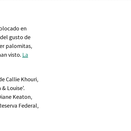
colocado en
 del gusto de
er palomitas,
han visto.
La
e Callie Khouri,
 & Louise'.
Diane Keaton,
Reserva Federal,