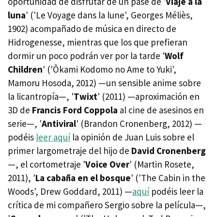
oportunidad de disfrutar de un pase de '
Viaje a la
luna
' ('Le Voyage dans la lune', Georges Méliès,
1902) acompañado de música en directo de
Hidrogenesse, mientras que los que prefieran
dormir un poco podrán ver por la tarde '
Wolf
Children
' ('Ôkami Kodomo no Ame to Yuki',
Mamoru Hosoda, 2012) —un sensible anime sobre
la licantropía—, '
Twixt
' (2011) —aproximación en
3D de
Francis Ford Coppola
al cine de asesinos en
serie—, '
Antiviral
' (Brandon Cronenberg, 2012) —
podéis
leer aquí
la opinión de Juan Luis sobre el
primer largometraje del hijo de
David Cronenberg
—, el cortometraje '
Voice Over
' (Martin Rosete,
2011), '
La cabaña en el bosque
' ('The Cabin in the
Woods', Drew Goddard, 2011) —
aquí
podéis leer la
crítica de mi compañero Sergio sobre la película—,