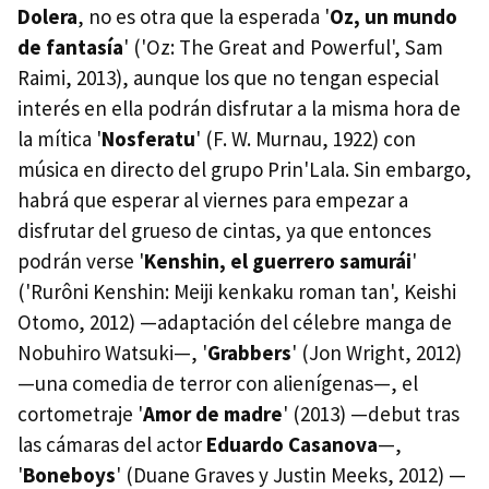
Dolera
, no es otra que la esperada '
Oz, un mundo
de fantasía
' ('Oz: The Great and Powerful', Sam
Raimi, 2013), aunque los que no tengan especial
interés en ella podrán disfrutar a la misma hora de
la mítica '
Nosferatu
' (F. W. Murnau, 1922) con
música en directo del grupo Prin'Lala. Sin embargo,
habrá que esperar al viernes para empezar a
disfrutar del grueso de cintas, ya que entonces
podrán verse '
Kenshin, el guerrero samurái
'
('Rurôni Kenshin: Meiji kenkaku roman tan', Keishi
Otomo, 2012) —adaptación del célebre manga de
Nobuhiro Watsuki—, '
Grabbers
' (Jon Wright, 2012)
—una comedia de terror con alienígenas—, el
cortometraje '
Amor de madre
' (2013) —debut tras
las cámaras del actor
Eduardo Casanova
—,
'
Boneboys
' (Duane Graves y Justin Meeks, 2012) —