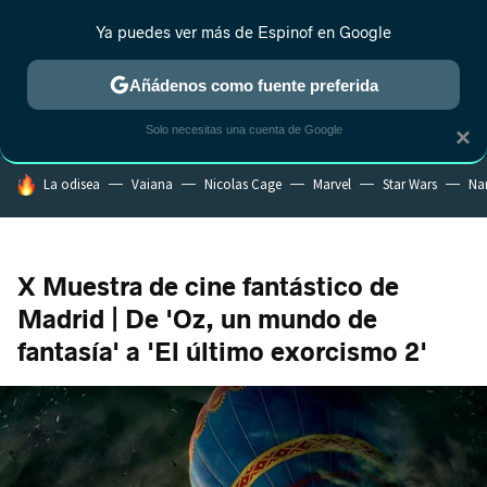
Ya puedes ver más de Espinof en Google
CRÍTICA
ESTRENOS
REALITY
ANIME
RANKINGS CINE
RA
Añádenos como fuente preferida
Solo necesitas una cuenta de Google
×
HOY SE HABLA DE
La odisea
Vaiana
Nicolas Cage
Marvel
Star Wars
Na
X Muestra de cine fantástico de
Madrid | De 'Oz, un mundo de
fantasía' a 'El último exorcismo 2'