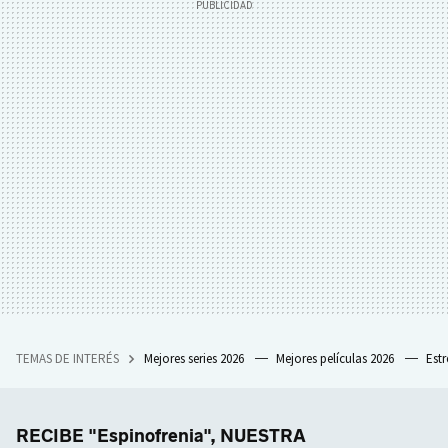
TEMAS DE INTERÉS
Mejores series 2026
Mejores películas 2026
Est
RECIBE "Espinofrenia", NUESTRA