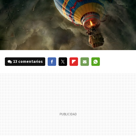
13 comentarios
FACEBOOK
TWITTER
FLIPBOARD
E-
WHATSAPP
MAIL