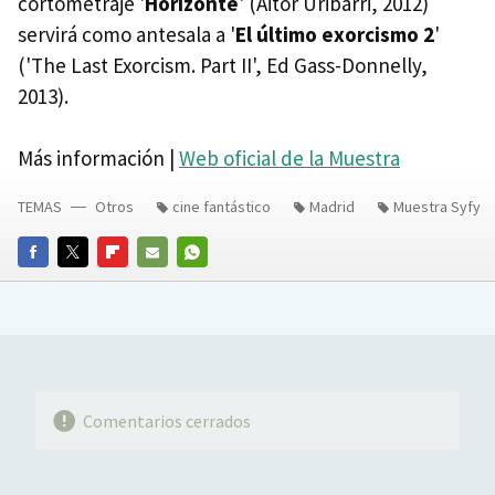
cortometraje '
Horizonte
' (Aitor Uribarri, 2012)
servirá como antesala a '
El último exorcismo 2
'
('The Last Exorcism. Part II', Ed Gass-Donnelly,
2013).
Más información |
Web oficial de la Muestra
TEMAS
Otros
cine fantástico
Madrid
Muestra Syfy
FACEBOOK
TWITTER
FLIPBOARD
E-
WHATSAPP
MAIL
Comentarios cerrados