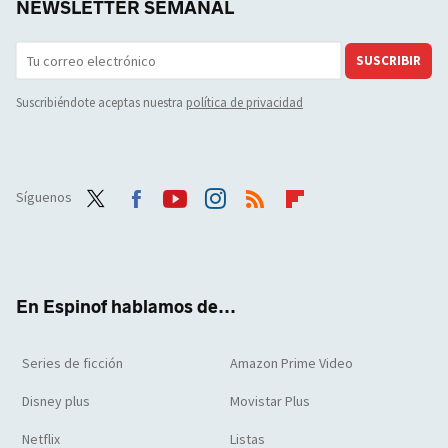
NEWSLETTER SEMANAL
SUSCRIBIR
Suscribiéndote aceptas nuestra
política de privacidad
Síguenos
Twit
Face
Yout
Inst
RSS
Flip
ter
boo
ube
agra
boar
k
m
d
En Espinof hablamos de...
Series de ficción
Amazon Prime Video
Disney plus
Movistar Plus
Netflix
Listas