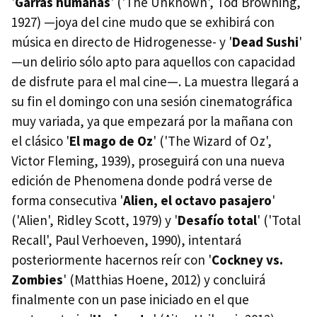
'
Garras humanas
' ('The Unknown', Tod Browning,
1927) —joya del cine mudo que se exhibirá con
música en directo de Hidrogenesse- y '
Dead Sushi
'
—un delirio sólo apto para aquellos con capacidad
de disfrute para el mal cine—. La muestra llegará a
su fin el domingo con una sesión cinematográfica
muy variada, ya que empezará por la mañana con
el clásico '
El mago de Oz
' ('The Wizard of Oz',
Victor Fleming, 1939), proseguirá con una nueva
edición de Phenomena donde podrá verse de
forma consecutiva '
Alien, el octavo pasajero
'
('Alien', Ridley Scott, 1979) y '
Desafío total
' ('Total
Recall', Paul Verhoeven, 1990), intentará
posteriormente hacernos reír con '
Cockney vs.
Zombies
' (Matthias Hoene, 2012) y concluirá
finalmente con un pase iniciado en el que