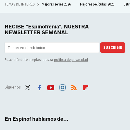
TEMAS DE INTERÉS
Mejores series 2026
Mejores películas 2026
Est
RECIBE "Espinofrenia", NUESTRA
NEWSLETTER SEMANAL
SUSCRIBIR
Suscribiéndote aceptas nuestra
política de privacidad
Síguenos
Twit
Face
Yout
Inst
RSS
Flip
ter
boo
ube
agra
boar
k
m
d
En Espinof hablamos de...