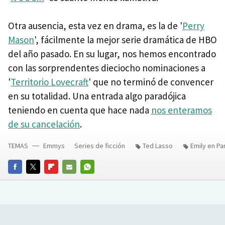
Otra ausencia, esta vez en drama, es la de '
Perry
Mason
', fácilmente la mejor serie dramática de HBO
del año pasado. En su lugar, nos hemos encontrado
con las sorprendentes dieciocho nominaciones a
'
Territorio Lovecraft
' que no terminó de convencer
en su totalidad. Una entrada algo paradójica
teniendo en cuenta que hace nada
nos enteramos
de su cancelación
.
TEMAS
Emmys
Series de ficción
Ted Lasso
Emily en Pa
FACEBOOK
TWITTER
FLIPBOARD
E-
WHATSAPP
MAIL