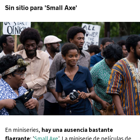
Sin sitio para 'Small Axe'
En miniseries,
hay una ausencia bastante
flagrante
: '
Small Axe
'. La miniserie de películas de