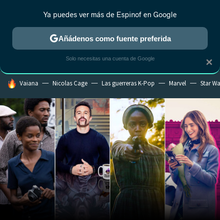
Ya puedes ver más de Espinof en Google
CRÍTICA
ESTRENOS
REALITY
ANIME
RANKINGS CINE
RA
Añádenos como fuente preferida
Solo necesitas una cuenta de Google
×
HOY SE HABLA DE
Vaiana
Nicolas Cage
Las guerreras K-Pop
Marvel
Star Wa