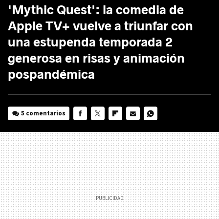
'Mythic Quest': la comedia de
Apple TV+ vuelve a triunfar con
una estupenda temporada 2
generosa en risas y animación
pospandémica
5 comentarios
FACEBOOK
TWITTER
FLIPBOARD
E-
WHATSAPP
MAIL