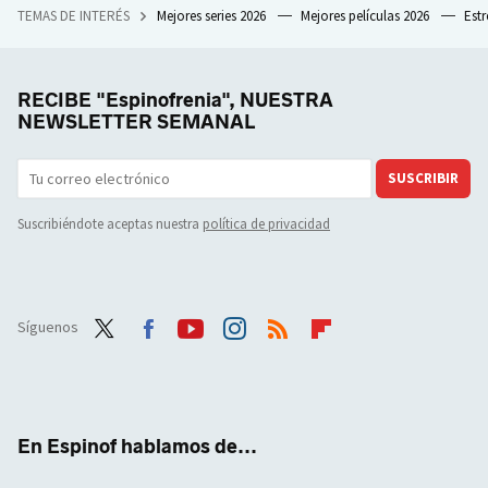
TEMAS DE INTERÉS
Mejores series 2026
Mejores películas 2026
Est
RECIBE "Espinofrenia", NUESTRA
NEWSLETTER SEMANAL
SUSCRIBIR
Suscribiéndote aceptas nuestra
política de privacidad
Síguenos
Twit
Face
Yout
Inst
RSS
Flip
ter
boo
ube
agra
boar
k
m
d
En Espinof hablamos de...