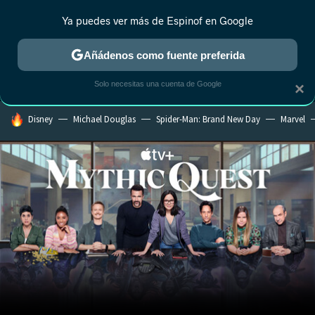
Ya puedes ver más de Espinof en Google
MENÚ
NUEVO
Añádenos como fuente preferida
CRÍTICA
ESTRENOS
REALITY
ANIME
RANKINGS CINE
RA
Solo necesitas una cuenta de Google
×
HOY SE HABLA DE
Disney
Michael Douglas
Spider-Man: Brand New Day
Marvel