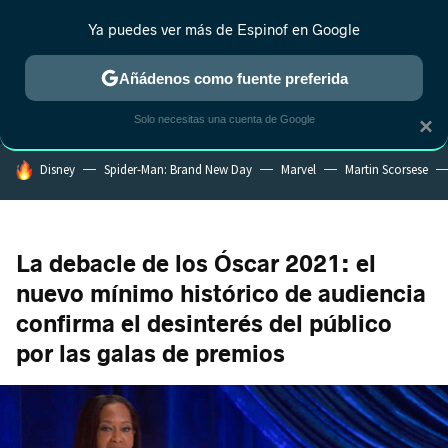
Ya puedes ver más de Espinof en Google
MENÚ
NUEVO
Añádenos como fuente preferida
CRÍTICA
ESTRENOS
REALITY
ANIME
RANKINGS CINE
RA
Solo necesitas una cuenta de Google
×
HOY SE HABLA DE
Disney
Spider-Man: Brand New Day
Marvel
Martin Scorsese
La debacle de los Óscar 2021: el
nuevo mínimo histórico de audiencia
confirma el desinterés del público
por las galas de premios