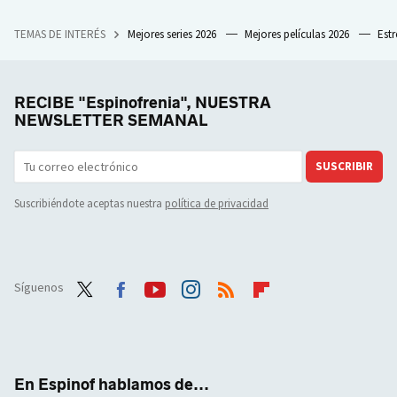
TEMAS DE INTERÉS
Mejores series 2026
Mejores películas 2026
Est
RECIBE "Espinofrenia", NUESTRA
NEWSLETTER SEMANAL
SUSCRIBIR
Suscribiéndote aceptas nuestra
política de privacidad
Síguenos
Twit
Face
Yout
Inst
RSS
Flip
ter
boo
ube
agra
boar
k
m
d
En Espinof hablamos de...