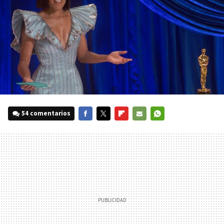
54 comentarios
FACEBOOK
TWITTER
FLIPBOARD
E-
WHATSAPP
MAIL