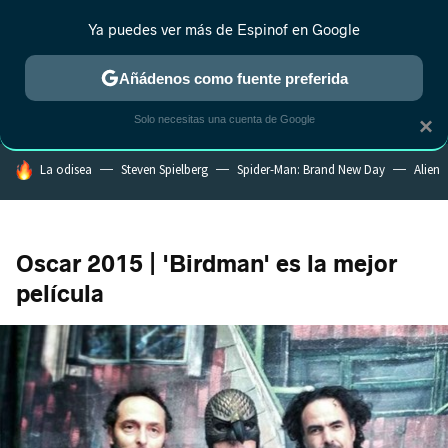
Ya puedes ver más de Espinof en Google
CRÍTICA
ESTRENOS
REALITY
ANIME
RANKINGS CINE
RA
Añádenos como fuente preferida
Solo necesitas una cuenta de Google
×
HOY SE HABLA DE
La odisea
Steven Spielberg
Spider-Man: Brand New Day
Alien
Oscar 2015 | 'Birdman' es la mejor
película