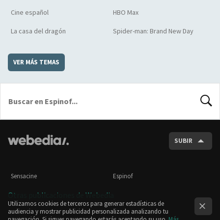
Cine español
HBO Max
La casa del dragón
Spider-man: Brand New Day
VER MÁS TEMAS
BUSCA
SUBIR
Sensacine
Espinof
Otras publicaciones de Webedia
Utilizamos cookies de terceros para generar estadísticas de
audiencia y mostrar publicidad personalizada analizando tu
navegación. Si sigues navegando estarás aceptando su uso.
Más