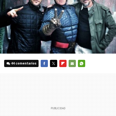
44 comentarios
FACEBOOK
TWITTER
FLIPBOARD
E-
WHATSAPP
MAIL