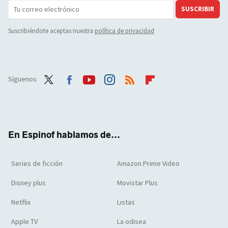
SUSCRIBIR
Suscribiéndote aceptas nuestra
política de privacidad
Síguenos
Twit
Face
Yout
Inst
RSS
Flip
ter
boo
ube
agra
boar
k
m
d
En Espinof hablamos de...
Series de ficción
Amazon Prime Video
Disney plus
Movistar Plus
Netflix
Listas
Apple TV
La odisea