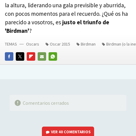
la altura, liderando una gala previsible y aburrida,
con pocos momentos para el recuerdo. ¿Qué os ha
parecido a vosotros, es
justo el triunfo de
'Birdman'
?
TEMAS
Oscars
Oscar 2015
Birdman
Birdman (o la in
FACEBOOK
TWITTER
FLIPBOARD
E-
WHATSAPP
MAIL
Comentarios cerrados
VER
40 COMENTARIOS