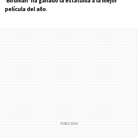
'Birdman' ha ganado la estatuilla a la mejor
película del año
.