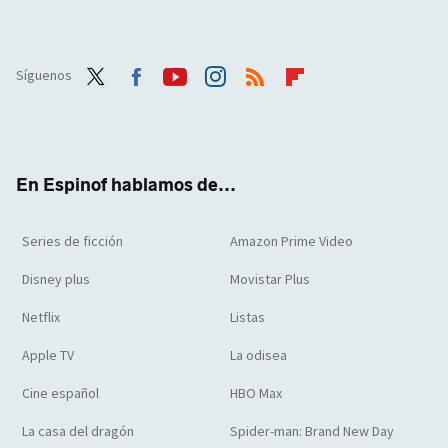
Síguenos
Twit
Face
Yout
Inst
RSS
Flip
ter
boo
ube
agra
boar
k
m
d
En Espinof hablamos de...
Series de ficción
Amazon Prime Video
Disney plus
Movistar Plus
Netflix
Listas
Apple TV
La odisea
Cine español
HBO Max
La casa del dragón
Spider-man: Brand New Day