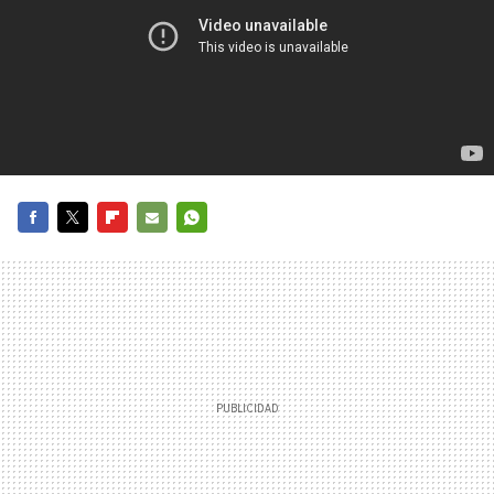
FACEBOOK
TWITTER
FLIPBOARD
E-
WHATSAPP
MAIL