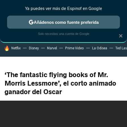
Ya puedes ver más de Espinof en Google
CRÍTICA
ESTRENOS
REALITY
ANIME
RANKINGS CINE
RA
Añádenos como fuente preferida
Solo necesitas una cuenta de Google
×
HOY SE HABLA DE
Netflix
Disney
Marvel
Prime Video
La Odisea
Ted La
‘The fantastic flying books of Mr.
Morris Lessmore’, el corto animado
ganador del Oscar