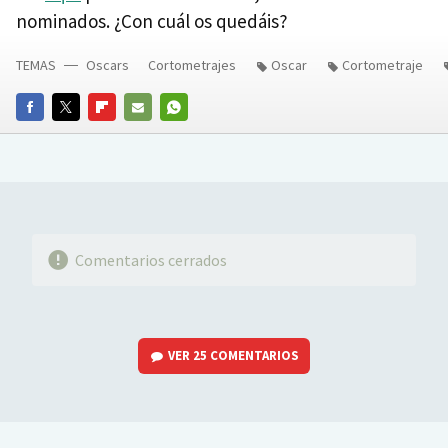
nominados. ¿Con cuál os quedáis?
TEMAS
Oscars
Cortometrajes
Oscar
Cortometraje
FACEBOOK
TWITTER
FLIPBOARD
E-
WHATSAPP
MAIL
Comentarios cerrados
VER
25 COMENTARIOS