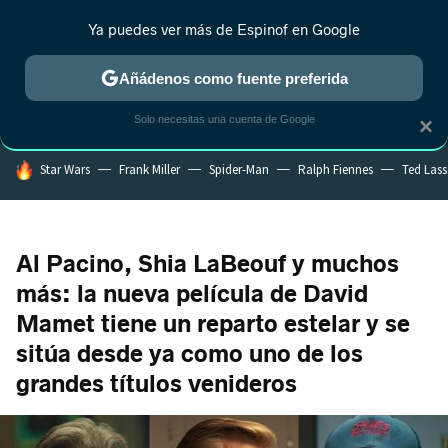
Ya puedes ver más de Espinof en Google
MENÚ
NUEVO
Añádenos como fuente preferida
CRÍTICA
ESTRENOS
REALITY
ANIME
RANKINGS CINE
RA
Solo necesitas una cuenta de Google
×
HOY SE HABLA DE
Star Wars
Frank Miller
Spider-Man
Ralph Fiennes
Ted Las
Al Pacino, Shia LaBeouf y muchos
más: la nueva película de David
Mamet tiene un reparto estelar y se
sitúa desde ya como uno de los
grandes títulos venideros