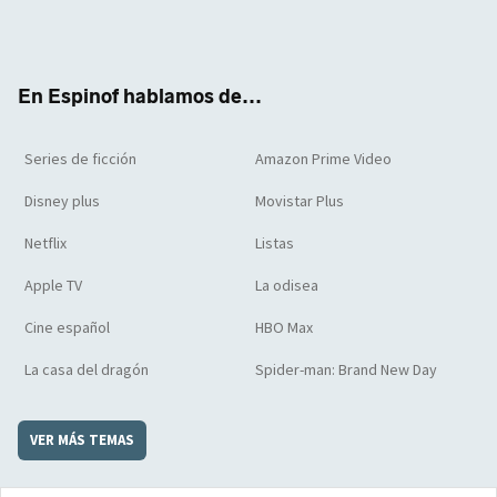
Twit
Face
Yout
Inst
RSS
Flip
ter
boo
ube
agra
boar
k
m
d
En Espinof hablamos de...
Series de ficción
Amazon Prime Video
Disney plus
Movistar Plus
Netflix
Listas
Apple TV
La odisea
Cine español
HBO Max
La casa del dragón
Spider-man: Brand New Day
VER MÁS TEMAS