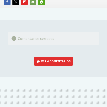
FACEBOOK
TWITTER
FLIPBOARD
E-
WHATSAPP
MAIL
Comentarios cerrados
VER
4 COMENTARIOS