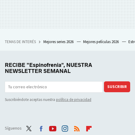
TEMAS DE INTERÉS
Mejores series 2026
Mejores películas 2026
Est
RECIBE "Espinofrenia", NUESTRA
NEWSLETTER SEMANAL
SUSCRIBIR
Suscribiéndote aceptas nuestra
política de privacidad
Síguenos