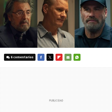
6 comentarios
FACEBOOK
TWITTER
FLIPBOARD
E-
WHATSAPP
MAIL