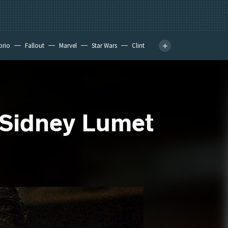
prio
Fallout
Marvel
Star Wars
Clint
e Sidney Lumet