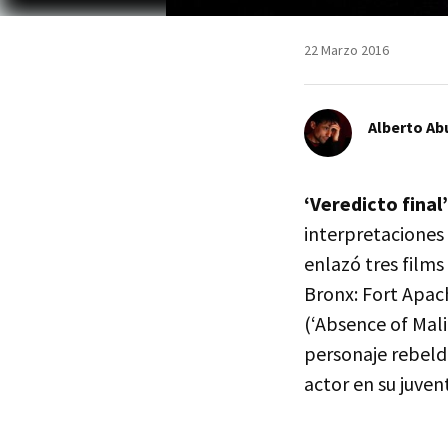
22 Marzo 2016
Alberto Ab
‘Veredicto final’
interpretaciones
enlazó tres films
Bronx: Fort Apach
(‘Absence of Mali
personaje rebelde
actor en su juven