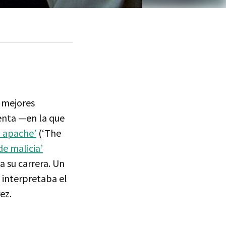
s mejores
henta —en la que
o apache’
(‘The
de malicia’
a su carrera. Un
 interpretaba el
ez.