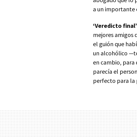
a un importante 
‘Veredicto final’
mejores amigos 
el guión que habí
un alcohólico —t
en cambio, para d
parecía el perso
perfecto para la 