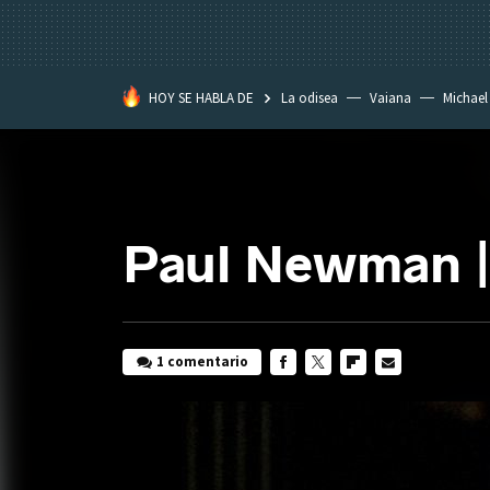
HOY SE HABLA DE
La odisea
Vaiana
Michael
Eastwood
Paul Newman | 
1 comentario
FACEBOOK
TWITTER
FLIPBOARD
E-
MAIL