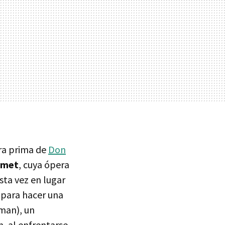
era prima de
Don
umet
, cuya ópera
sta vez en lugar
 para hacer una
wman), un
, al enfrentarse