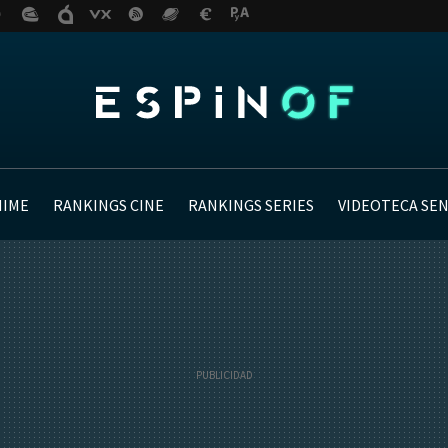
NIME
RANKINGS CINE
RANKINGS SERIES
VIDEOTECA SE