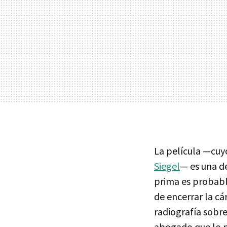
La película —cuy
Siegel
— es una de
prima es probable
de encerrar la c
radiografía sobre
abogado que lo pe