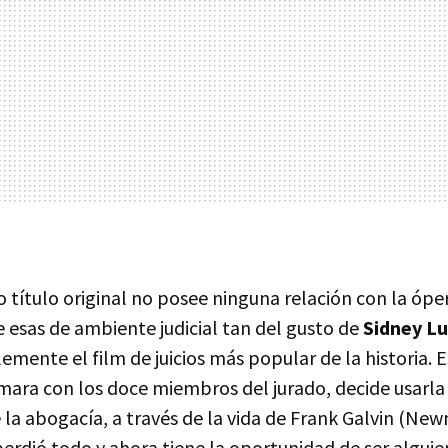
o título original no posee ninguna relación con la óp
 esas de ambiente judicial tan del gusto de
Sidney L
mente el film de juicios más popular de la historia. E
ámara con los doce miembros del jurado, decide usarla
 la abogacía, a través de la vida de Frank Galvin (Ne
rdió todo y ahora tiene la oportunidad de ser alguien