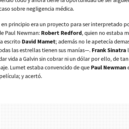
caso sobre negligencia médica.
en principio era un proyecto para ser interpretado po
de Paul Newman:
Robert Redford
, quien no estaba 
a escrito
David Mamet
; además no le apetecía demas
odas las estrellas tienen sus manías—.
Frank Sinatra
l
ar vida a Galvin sin cobrar ni un dólar por ello, de ta
naje. Lumet estaba convencido de que
Paul Newman
e
película; y acertó.