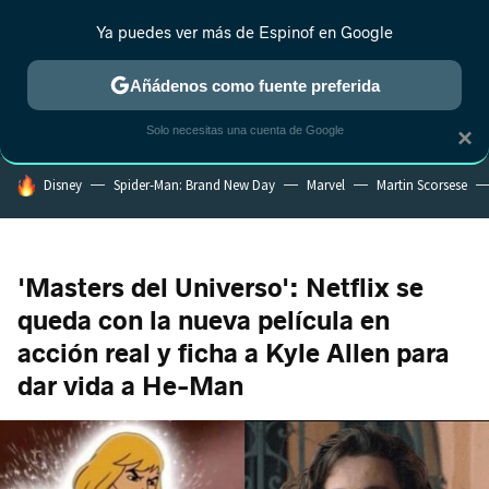
Ya puedes ver más de Espinof en Google
CRÍTICA
ESTRENOS
REALITY
ANIME
RANKINGS CINE
RA
Añádenos como fuente preferida
Solo necesitas una cuenta de Google
×
HOY SE HABLA DE
Disney
Spider-Man: Brand New Day
Marvel
Martin Scorsese
'Masters del Universo': Netflix se
queda con la nueva película en
acción real y ficha a Kyle Allen para
dar vida a He-Man