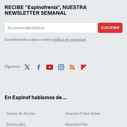
RECIBE "Espinofrenia", NUESTRA
NEWSLETTER SEMANAL
SUSCRIBIR
Suscribiéndote aceptas nuestra
política de privacidad
Síguenos
Twit
Face
Yout
Inst
RSS
Flip
ter
boo
ube
agra
boar
k
m
d
En Espinof hablamos de...
Series de ficción
Amazon Prime Video
Disney plus
Movistar Plus