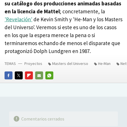
su catálogo dos producciones animadas basadas
en la licencia de Mattel
; concretamente, la
'Revelación'
de Kevin Smith y 'He-Man y los Masters
del Universo'. Veremos si este es uno de los casos
en los que la espera merece la pena o si
terminaremos echando de menos el disparate que
protagonizó Dolph Lundgren en 1987.
TEMAS
Proyectos
Masters del Universo
He-Man
Netf
FACEBOOK
TWITTER
FLIPBOARD
E-
WHATSAPP
MAIL
Comentarios cerrados