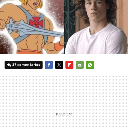
37 comentarios
FACEBOOK
TWITTER
FLIPBOARD
E-
WHATSAPP
MAIL