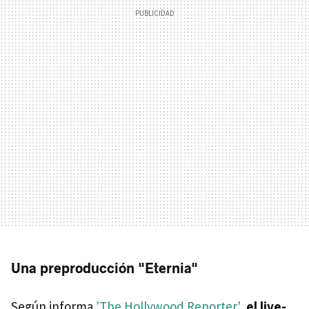
Una preproducción "Eternia"
Según informa
'The Hollywood Reporter'
,
el live-