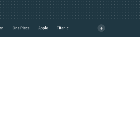
an
One Piece
Apple
Titanic