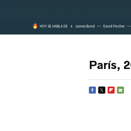
HOY SE HABLA DE
James Bond
David Fincher
Assassination Classroom
París, 
FACEBOOK
TWITTER
FLIPBOARD
E-
MAIL