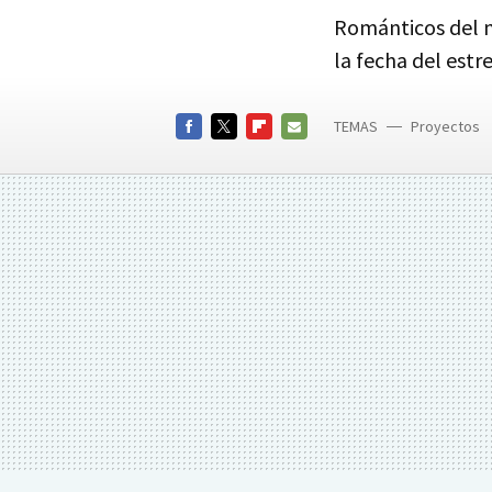
Románticos del m
la fecha del estr
TEMAS
Proyectos
Binoche
FACEBOOK
TWITTER
FLIPBOARD
E-
MAIL