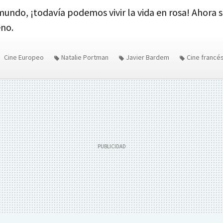
undo, ¡todavía podemos vivir la vida en rosa! Ahora s
eno.
Cine Europeo
Natalie Portman
Javier Bardem
Cine francé
Paris je t'aime