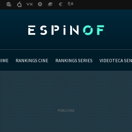
NIME
RANKINGS CINE
RANKINGS SERIES
VIDEOTECA SE