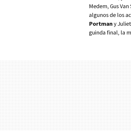
Medem, Gus Van S
algunos de los a
Portman
y Julie
guinda final, la 