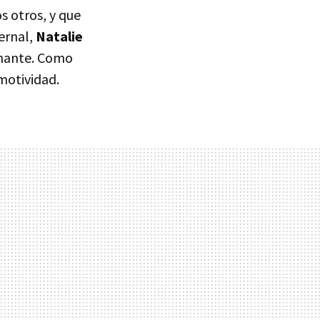
 otros, y que
ernal,
Natalie
onante. Como
emotividad.