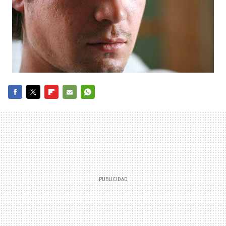
FACEBOOK
TWITTER
FLIPBOARD
E-
WHATSAPP
MAIL