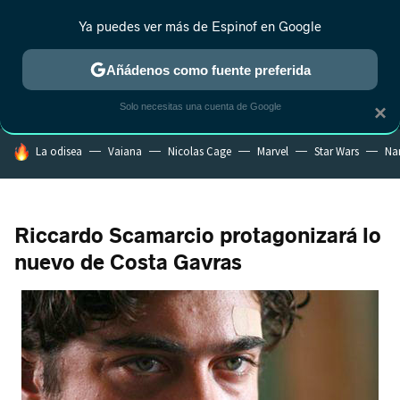
Ya puedes ver más de Espinof en Google
MENÚ
NUEVO
Añádenos como fuente preferida
CRÍTICA
ESTRENOS
REALITY
ANIME
RANKINGS CINE
RA
Solo necesitas una cuenta de Google
×
HOY SE HABLA DE
La odisea
Vaiana
Nicolas Cage
Marvel
Star Wars
Na
Riccardo Scamarcio protagonizará lo
nuevo de Costa Gavras