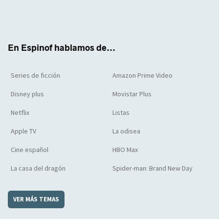
Twit
Face
Yout
Inst
RSS
Flip
ter
boo
ube
agra
boar
k
m
d
En Espinof hablamos de...
Series de ficción
Amazon Prime Video
Disney plus
Movistar Plus
Netflix
Listas
Apple TV
La odisea
Cine español
HBO Max
La casa del dragón
Spider-man: Brand New Day
VER MÁS TEMAS