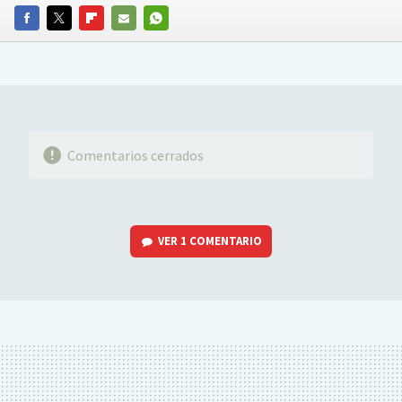
FACEBOOK
TWITTER
FLIPBOARD
E-
WHATSAPP
MAIL
Comentarios cerrados
VER
1 COMENTARIO