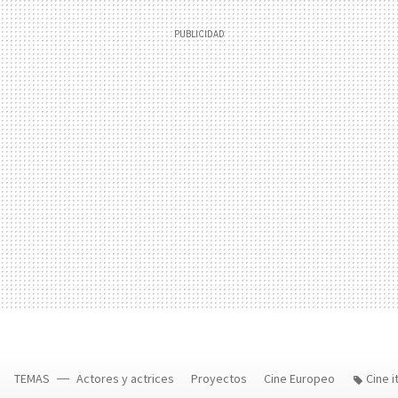
TEMAS
Actores y actrices
Proyectos
Cine Europeo
Cine i