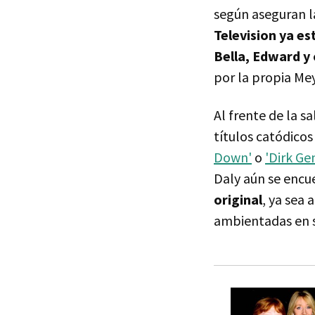
según aseguran l
Television ya es
Bella, Edward y
por la propia Me
Al frente de la s
títulos catódico
Down'
o
'Dirk Ge
Daly aún se encu
original
, ya sea
ambientadas en s