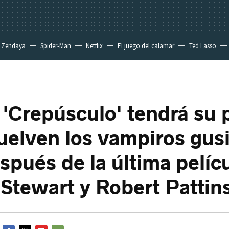
Zendaya
Spider-Man
Netflix
El juego del calamar
Ted Lasso
 'Crepúsculo' tendrá su 
vuelven los vampiros gus
spués de la última pelíc
 Stewart y Robert Pattin