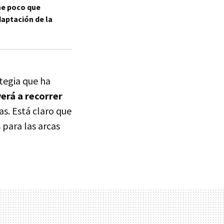
ne poco que
daptación de la
ategia que ha
verá a recorrer
s. Está claro que
 para las arcas