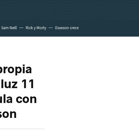
Sam Neill
Rick y Morty
Dawson crece
propia
iluz 11
ula con
son