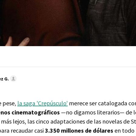
z G.
e pese,
la saga 'Crepúsculo'
merece ser catalogada c
nos cinematográficos
—no digamos literarios— de 
 ir más lejos, las cinco adaptaciones de las novelas de
para recaudar casi
3.350 millones de dólares
en todo 