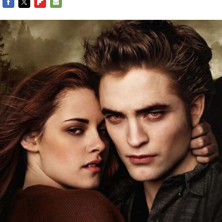
FACEBOOK
TWITTER
FLIPBOARD
E-
MAIL