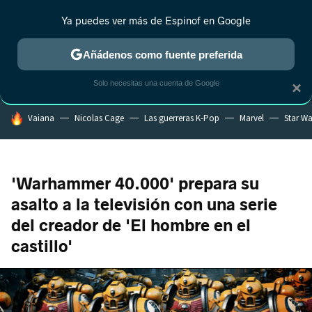
Ya puedes ver más de Espinof en Google
MENÚ
NUEVO
Añádenos como fuente preferida
CRÍTICA
ESTRENOS
REALITY
ANIME
RANKINGS CINE
RA
Solo necesitas una cuenta de Google
×
HOY SE HABLA DE
Vaiana
Nicolas Cage
Las guerreras K-Pop
Marvel
Star Wa
'Warhammer 40.000' prepara su
asalto a la televisión con una serie
del creador de 'El hombre en el
castillo'