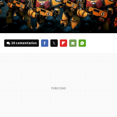
10 comentarios
FACEBOOK
TWITTER
FLIPBOARD
E-
WHATSAPP
MAIL