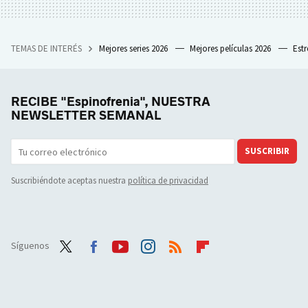
TEMAS DE INTERÉS
Mejores series 2026
Mejores películas 2026
Est
RECIBE "Espinofrenia", NUESTRA
NEWSLETTER SEMANAL
SUSCRIBIR
Suscribiéndote aceptas nuestra
política de privacidad
Síguenos
Twit
Face
Yout
Inst
RSS
Flip
ter
boo
ube
agra
boar