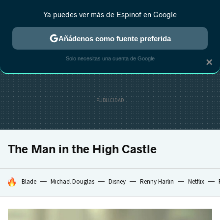
Ya puedes ver más de Espinof en Google
CRÍTICA
ESTRENOS
REALITY
ANIME
RANKINGS CINE
RA
Añádenos como fuente preferida
Solo necesitas una cuenta de Google
×
The Man in the High Castle
HOY SE HABLA DE
Blade
Michael Douglas
Disney
Renny Harlin
Netflix