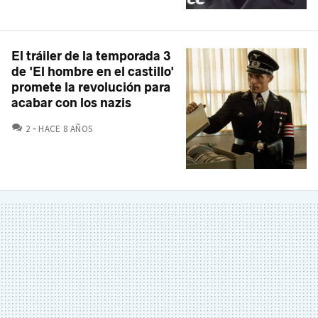
El tráiler de la temporada 3
de 'El hombre en el castillo'
promete la revolución para
acabar con los nazis
COMENTARIOS
2
HACE 8 AÑOS