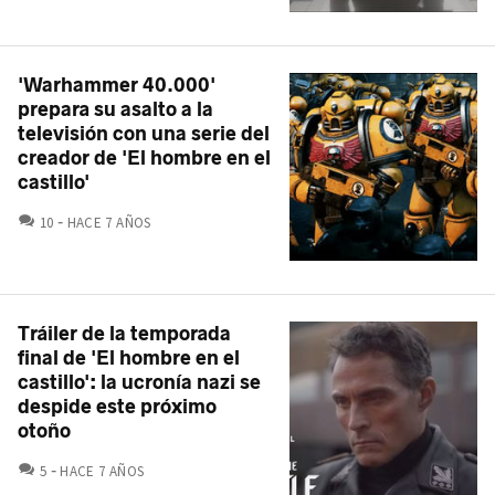
'Warhammer 40.000'
prepara su asalto a la
televisión con una serie del
creador de 'El hombre en el
castillo'
COMENTARIOS
10
HACE 7 AÑOS
Tráiler de la temporada
final de 'El hombre en el
castillo': la ucronía nazi se
despide este próximo
otoño
COMENTARIOS
5
HACE 7 AÑOS