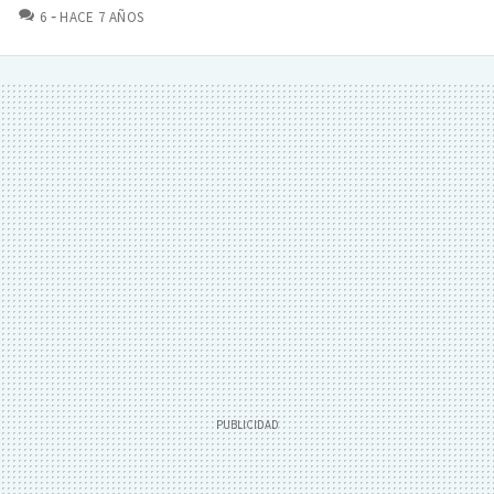
COMENTARIOS
6
HACE 7 AÑOS