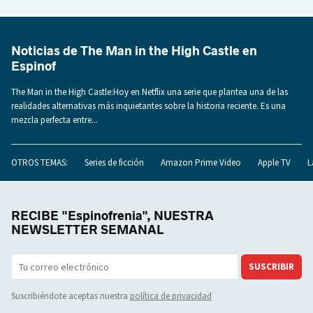
Noticias de The Man in the High Castle en
Espinof
The Man in the High Castle:Hoy en Netflix una serie que plantea una de las
realidades alternativas más inquietantes sobre la historia reciente. Es una
mezcla perfecta entre...
OTROS TEMAS:
Series de ficción
Amazon Prime Video
Apple TV
L
RECIBE "Espinofrenia", NUESTRA
NEWSLETTER SEMANAL
SUSCRIBIR
Suscribiéndote aceptas nuestra
política de privacidad