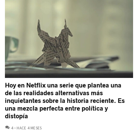
Hoy en Netflix una serie que plantea una
de las realidades alternativas más
inquietantes sobre la historia reciente. Es
una mezcla perfecta entre política y
distopía
COMENTARIOS
4
HACE 4 MESES