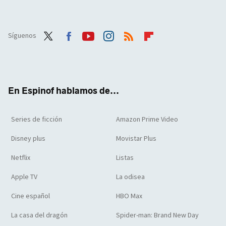
Síguenos
Twit
Face
Yout
Inst
RSS
Flip
ter
boo
ube
agra
boar
k
m
d
En Espinof hablamos de...
Series de ficción
Amazon Prime Video
Disney plus
Movistar Plus
Netflix
Listas
Apple TV
La odisea
Cine español
HBO Max
La casa del dragón
Spider-man: Brand New Day