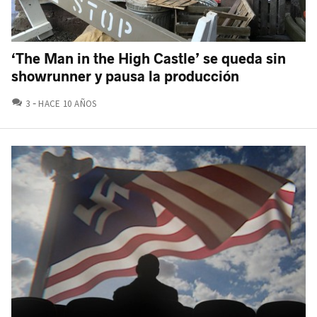
‘The Man in the High Castle’ se queda sin
showrunner y pausa la producción
COMENTARIOS
3
HACE 10 AÑOS