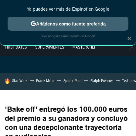
Ya puedes ver más de Espinof en Google
Añádenos como fuente preferida
Solo necesitas una cuenta de Google
×
FIRST DATES
SUPERVIVIENTES
MASTERCHEF
HOY SE HABLA DE
Star Wars
Frank Miller
Spider-Man
Ralph Fiennes
Ted Las
'Bake off' entregó los 100.000 euros
del premio a su ganadora y concluyó
con una decepcionante trayectoria