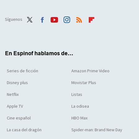
Síguenos
Twit
Face
Yout
Inst
RSS
Flip
ter
boo
ube
agra
boar
k
m
d
En Espinof hablamos de...
Series de ficción
Amazon Prime Video
Disney plus
Movistar Plus
Netflix
Listas
Apple TV
La odisea
Cine español
HBO Max
La casa del dragón
Spider-man: Brand New Day