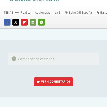
TEMAS
Reality
Audiencias
La 1
Bake Off España
Bake
FACEBOOK
TWITTER
FLIPBOARD
E-
WHATSAPP
MAIL
Comentarios cerrados
VER
4 COMENTARIOS