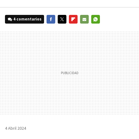
4 comentarios
FACEBOOK
TWITTER
FLIPBOARD
E-
WHATSAPP
MAIL
4 Abril 2024