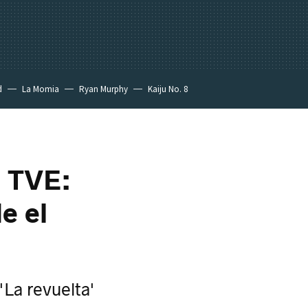
d
La Momia
Ryan Murphy
Kaiju No. 8
a TVE:
e el
La revuelta'