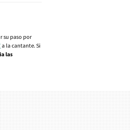
r su paso por
'
a la cantante. Si
a las