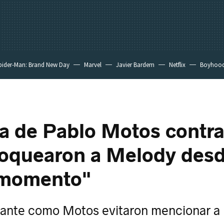
pider-Man: Brand New Day
Marvel
Javier Bardem
Netflix
Boyhoo
a de Pablo Motos contr
oquearon a Melody desd
 momento"
tante como Motos evitaron mencionar a '