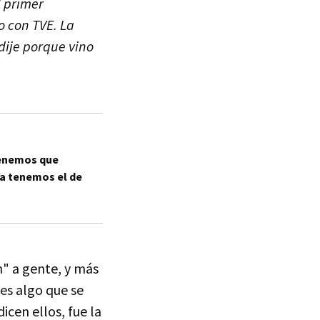
l primer
o con TVE. La
dije porque vino
tenemos que
Ya tenemos el de
" a gente, y más
es algo que se
cen ellos, fue la