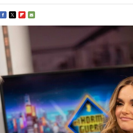
FACEBOOK
TWITTER
FLIPBOARD
E-
MAIL