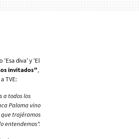
'Esa diva' y 'El
os invitados"
,
 a TVE:
 a todos los
anca Paloma vino
ó que trajéramos
 lo entendemos".