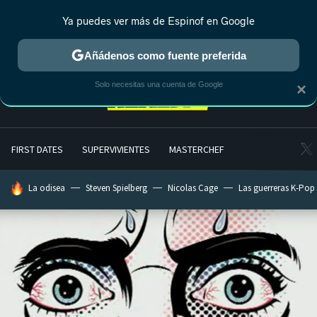
Ya puedes ver más de Espinof en Google
MENÚ
NUEVO
Añádenos como fuente preferida
Solo necesitas una cuenta de Google
×
FIRST DATES
SUPERVIVIENTES
MASTERCHEF
HOY SE HABLA DE
La odisea
Steven Spielberg
Nicolas Cage
Las guerreras K-Pop