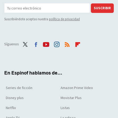
SUSCRIBIR
Suscribiéndote aceptas nuestra
política de privacidad
Síguenos
Twit
Face
Yout
Inst
RSS
Flip
ter
boo
ube
agra
boar
k
m
d
En Espinof hablamos de...
Series de ficción
Amazon Prime Video
Disney plus
Movistar Plus
Netflix
Listas
Apple TV
La odisea