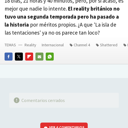
18 días, 21 horas y 40 minutos, pero, por si acaso, es
mejor que nadie lo intente.
El reality británico no
tuvo una segunda temporada pero ha pasado a
la historia
por méritos propios. ¿A que 'La isla de
las tentaciones' ya no os parece tan loco?
TEMAS
Reality
Internacional
Channel 4
Shattered
FACEBOOK
TWITTER
FLIPBOARD
E-
WHATSAPP
MAIL
Comentarios cerrados
VER
6 COMENTARIOS