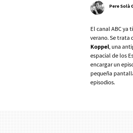
Pere Solà 
El canal ABC ya 
verano. Se trata
Koppel
, una ant
espacial de los E
encargar un episo
pequeña pantalla
episodios.