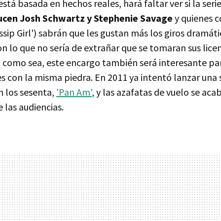
 está basada en hechos reales, hará faltar ver si la ser
ucen Josh Schwartz y Stephenie Savage
y quienes 
ossip Girl') sabrán que les gustan más los giros dramát
on lo que no sería de extrañar que se tomaran sus licen
a como sea, este encargo también será interesante par
s con la misma piedra. En 2011 ya intentó lanzar una s
 los sesenta,
'Pan Am'
, y las azafatas de vuelo se ac
e las audiencias.