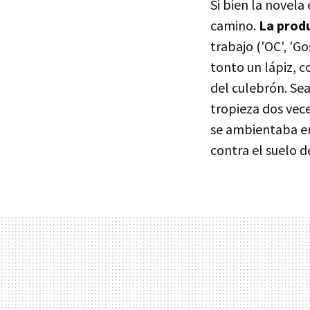
Si bien la novela
camino.
La prod
trabajo ('OC', 'G
tonto un lápiz, c
del culebrón. Se
tropieza dos vece
se ambientaba en
contra el suelo d