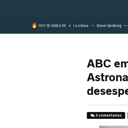
HOY SE HABLA DE
La odisea
Steven Spielberg
Kimetsu no Yaiba
ABC emi
Astrona
desespe
3 comentarios