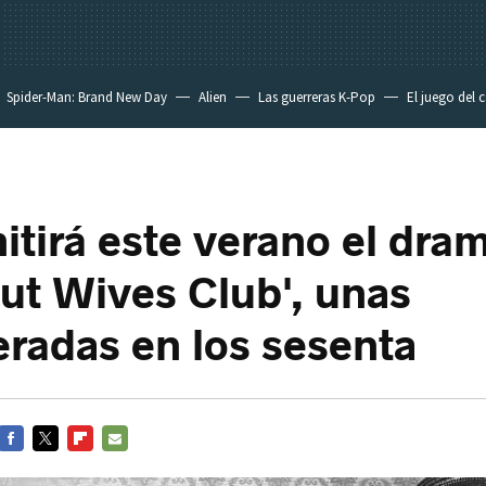
Spider-Man: Brand New Day
Alien
Las guerreras K-Pop
El juego del 
tirá este verano el dra
ut Wives Club', unas
radas en los sesenta
FACEBOOK
TWITTER
FLIPBOARD
E-