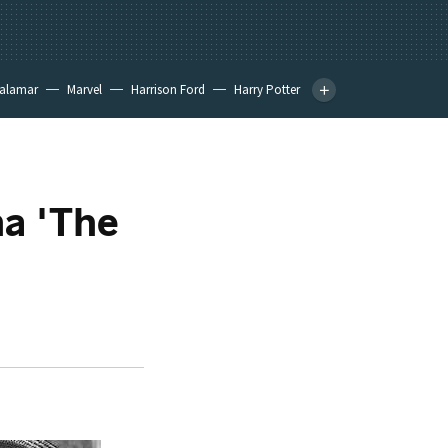
calamar
Marvel
Harrison Ford
Harry Potter
ma 'The