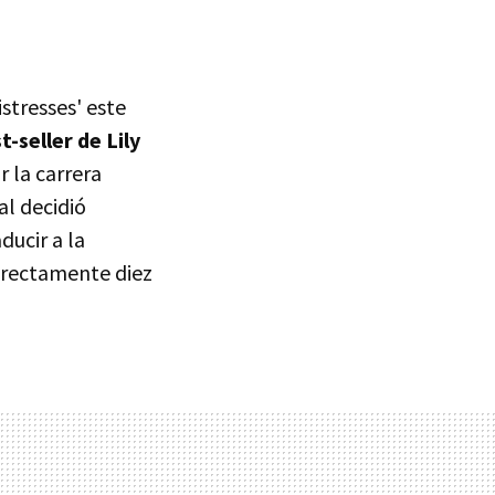
stresses' este
t-seller de Lily
 la carrera
al decidió
ducir a la
irectamente diez