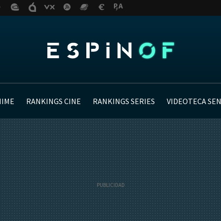
NIME
RANKINGS CINE
RANKINGS SERIES
VIDEOTECA SE