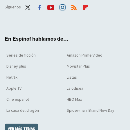
Síguenos
Twit
Face
Yout
Inst
RSS
Flip
ter
boo
ube
agra
boar
k
m
d
En Espinof hablamos de...
Series de ficción
Amazon Prime Video
Disney plus
Movistar Plus
Netflix
Listas
Apple TV
La odisea
Cine español
HBO Max
La casa del dragón
Spider-man: Brand New Day
VER MÁS TEMAS