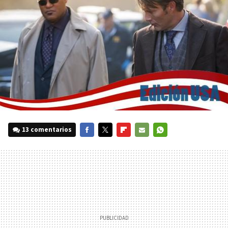
13 comentarios
FACEBOOK
TWITTER
FLIPBOARD
E-
WHATSAPP
MAIL