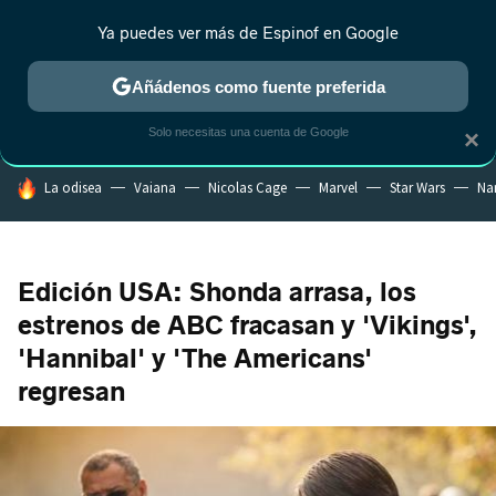
Ya puedes ver más de Espinof en Google
CRÍTICA
ESTRENOS
REALITY
ANIME
RANKINGS CINE
RA
Añádenos como fuente preferida
Solo necesitas una cuenta de Google
×
HOY SE HABLA DE
La odisea
Vaiana
Nicolas Cage
Marvel
Star Wars
Na
Edición USA: Shonda arrasa, los
estrenos de ABC fracasan y 'Vikings',
'Hannibal' y 'The Americans'
regresan