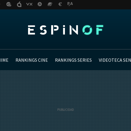
NIME
RANKINGS CINE
RANKINGS SERIES
VIDEOTECA SE