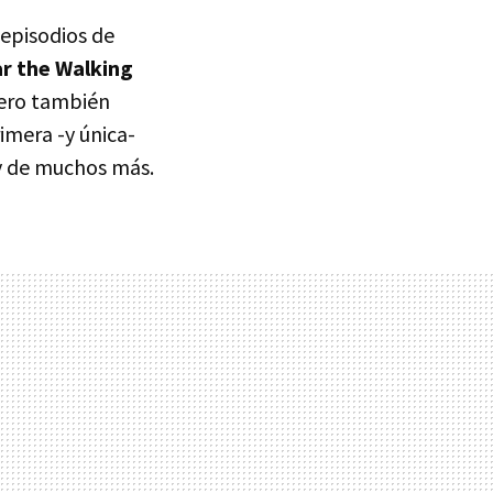
episodios de
ar the Walking
pero también
rimera -y única-
 y de muchos más.