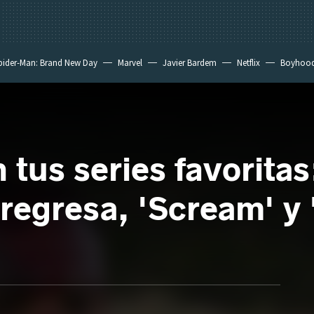
pider-Man: Brand New Day
Marvel
Javier Bardem
Netflix
Boyhoo
tus series favoritas
regresa, 'Scream' y