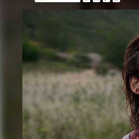
FACEBOOK
TWITTER
FLIPBOARD
E-
MAIL