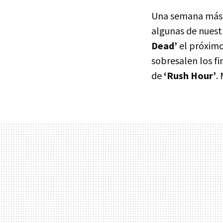
Una semana más h
algunas de nuestr
Dead’
el próximo
sobresalen los f
de
‘Rush Hour’
.