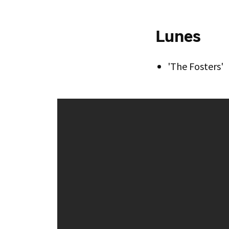
Lunes
'The Fosters'