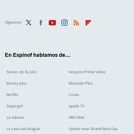
Síguenos
Twit
Face
Yout
Inst
RSS
Flip
ter
boo
ube
agra
boar
k
m
d
En Espinof hablamos de...
Series de ficción
Amazon Prime Video
Disney plus
Movistar Plus
Netflix
Listas
Supergirl
Apple TV
La odisea
HBO Max
La casa del dragón
Spider-man: Brand New Day