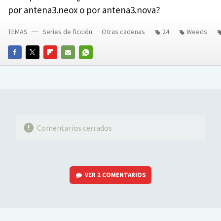
por antena3.neox o por antena3.nova?
TEMAS
Series de ficción
Otras cadenas
24
Weeds
FACEBOOK
TWITTER
FLIPBOARD
E-
WHATSAPP
MAIL
Comentarios cerrados
VER
2 COMENTARIOS