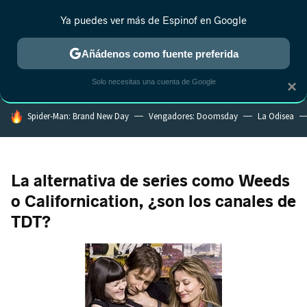
Ya puedes ver más de Espinof en Google
MENÚ
NUEVO
Añádenos como fuente preferida
CRÍTICA
ESTRENOS
REALITY
ANIME
RANKINGS CINE
RA
Solo necesitas una cuenta de Google
×
HOY SE HABLA DE
Spider-Man: Brand New Day
Vengadores: Doomsday
La Odisea
La alternativa de series como Weeds
o Californication, ¿son los canales de
TDT?