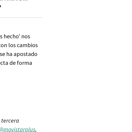
o
as hecho' nos
 con los cambios
a se ha apostado
fecta de forma
 tercera
@movistarplus
,