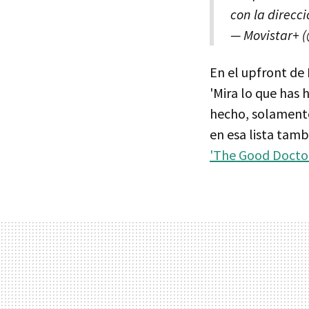
con la direcc
— Movistar+ 
En el upfront de
'Mira lo que has 
hecho, solamen
en esa lista tam
'The Good Doctor