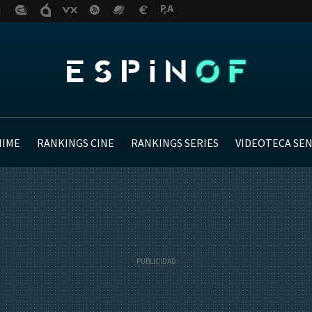
NIME
RANKINGS CINE
RANKINGS SERIES
VIDEOTECA SE