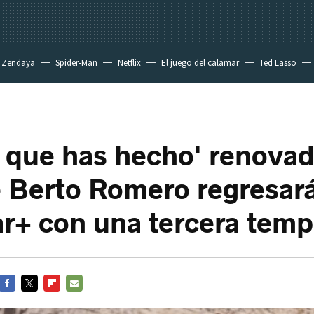
Zendaya
Spider-Man
Netflix
El juego del calamar
Ted Lasso
o que has hecho' renovad
e Berto Romero regresará
r+ con una tercera tem
FACEBOOK
TWITTER
FLIPBOARD
E-