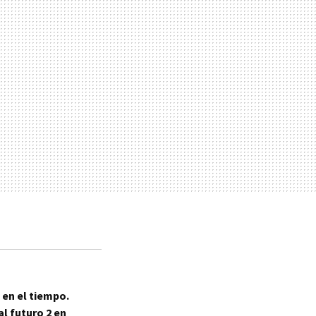
 en el tiempo.
l futuro 2 en