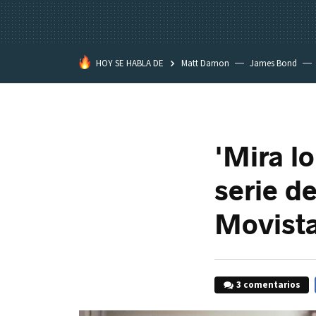
HOY SE HABLA DE
Matt Damon
James Bond
'Mira l
serie d
Movista
3 comentarios