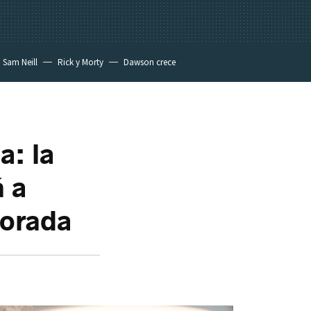
Sam Neill
Rick y Morty
Dawson crece
a: la
 a
porada