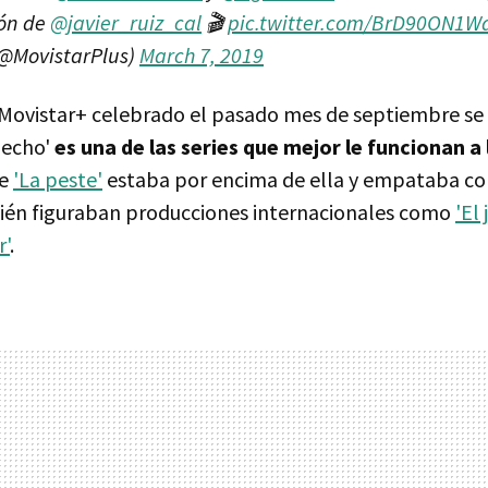
ión de
@javier_ruiz_cal
🎬
pic.twitter.com/BrD90ON1W
(@MovistarPlus)
March 7, 2019
 Movistar+ celebrado el pasado mes de septiembre se
hecho'
es una de las series que mejor le funcionan a
te
'La peste'
estaba por encima de ella y empataba c
bién figuraban producciones internacionales como
'El
'
.