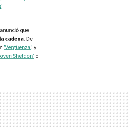
d
 anunció que
 la cadena
. De
on
'Vergüenza'
, y
 joven Sheldon'
o