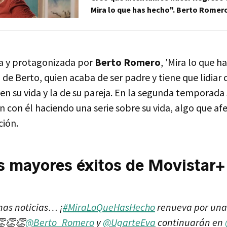
Mira lo que has hecho". Berto Romer
ta y protagonizada por
Berto Romero
, 'Mira lo que h
a de Berto, quien acaba de ser padre y tiene que lidiar
en su vida y la de su pareja. En la segunda temporad
n con él haciendo una serie sobre su vida, algo que a
ción.
s mayores éxitos de Movistar+
as noticias… ¡
#MiraLoQueHasHecho
renueva por una
👏👏👏
@Berto_Romero
y
@UgarteEva
continuarán en