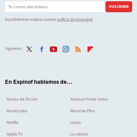
SUSCRIBIR
Suscribiéndote aceptas nuestra
política de privacidad
Síguenos
Twit
Face
Yout
Inst
RSS
Flip
ter
boo
ube
agra
boar
k
m
d
En Espinof hablamos de...
Series de ficción
Amazon Prime Video
Disney plus
Movistar Plus
Netflix
Listas
Apple TV
La odisea