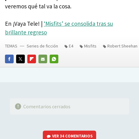
veremos qué tal va la cosa.
En ¡Vaya Tele! |
‘Misfits’ se consolida tras su
brillante regreso
TEMAS
Series de ficción
E4
Misfits
Robert Sheehan
FACEBOOK
TWITTER
FLIPBOARD
E-
WHATSAPP
MAIL
Comentarios cerrados
VER
34 COMENTARIOS