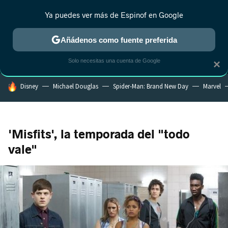
Ya puedes ver más de Espinof en Google
MENÚ
NUEVO
Añádenos como fuente preferida
CRÍTICA
ESTRENOS
REALITY
ANIME
RANKINGS CINE
RA
Solo necesitas una cuenta de Google
×
HOY SE HABLA DE
Disney
Michael Douglas
Spider-Man: Brand New Day
Marvel
'Misfits', la temporada del "todo
vale"