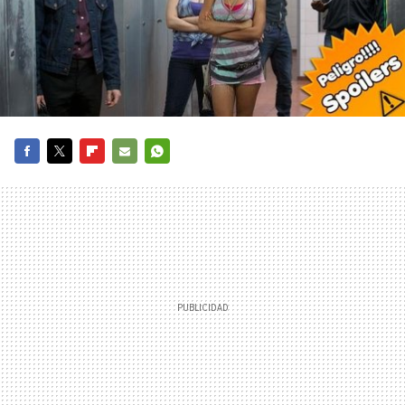
FACEBOOK
TWITTER
FLIPBOARD
E-
WHATSAPP
MAIL