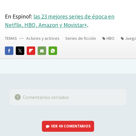
En Espinof:
las 23 mejores series de época en
Netflix, HBO, Amazon y Movistar+
.
TEMAS
Actores y actrices
Series de ficción
HBO
Juego
FACEBOOK
TWITTER
FLIPBOARD
E-
WHATSAPP
MAIL
Comentarios cerrados
VER
49 COMENTARIOS