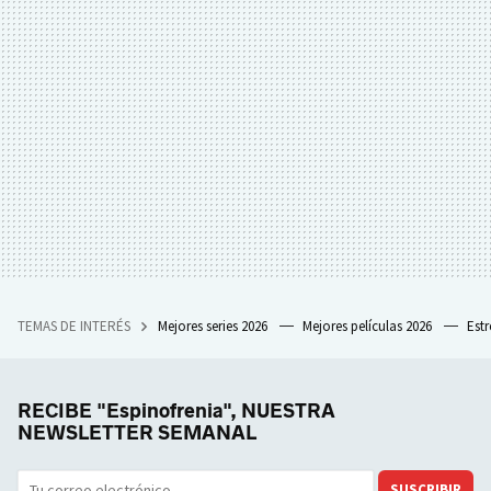
TEMAS DE INTERÉS
Mejores series 2026
Mejores películas 2026
Est
RECIBE "Espinofrenia", NUESTRA
NEWSLETTER SEMANAL
SUSCRIBIR