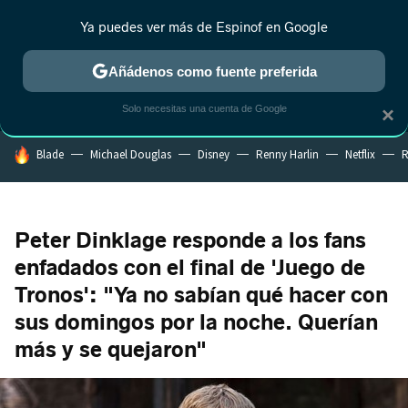
Ya puedes ver más de Espinof en Google
MENÚ
NUEVO
Añádenos como fuente preferida
CRÍTICA
ESTRENOS
REALITY
ANIME
RANKINGS CINE
RA
Solo necesitas una cuenta de Google
×
HOY SE HABLA DE
Blade
Michael Douglas
Disney
Renny Harlin
Netflix
R
Peter Dinklage responde a los fans
enfadados con el final de 'Juego de
Tronos': "Ya no sabían qué hacer con
sus domingos por la noche. Querían
más y se quejaron"