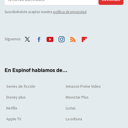
Suscribiéndote aceptas nuestra
política de privacidad
Síguenos
Twit
Face
Yout
Inst
RSS
Flip
ter
boo
ube
agra
boar
k
m
d
En Espinof hablamos de...
Series de ficción
Amazon Prime Video
Disney plus
Movistar Plus
Netflix
Listas
Apple TV
La odisea