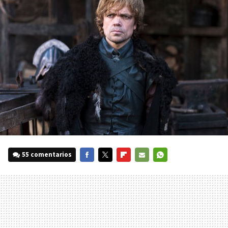
55 comentarios
FACEBOOK
TWITTER
FLIPBOARD
E-
WHATSAPP
MAIL