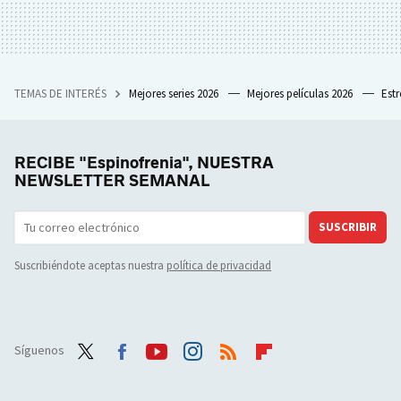
TEMAS DE INTERÉS
Mejores series 2026
Mejores películas 2026
Est
RECIBE "Espinofrenia", NUESTRA
NEWSLETTER SEMANAL
SUSCRIBIR
Suscribiéndote aceptas nuestra
política de privacidad
Síguenos
Twit
Face
Yout
Inst
RSS
Flip