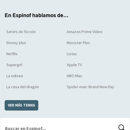
ter
boo
ube
agra
boar
k
m
d
En Espinof hablamos de...
Series de ficción
Amazon Prime Video
Disney plus
Movistar Plus
Netflix
Listas
Supergirl
Apple TV
La odisea
HBO Max
La casa del dragón
Spider-man: Brand New Day
VER MÁS TEMAS