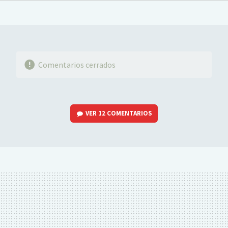
FACEBOOK
TWITTER
FLIPBOARD
E-
WHATSAPP
MAIL
Comentarios cerrados
VER
12 COMENTARIOS