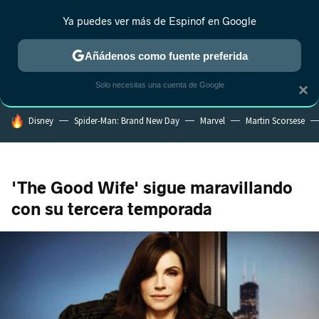
Ya puedes ver más de Espinof en Google
CRÍTICA
ESTRENOS
REALITY
ANIME
RANKINGS CINE
RA
Añádenos como fuente preferida
Solo necesitas una cuenta de Google
×
HOY SE HABLA DE
Disney
Spider-Man: Brand New Day
Marvel
Martin Scorsese
'The Good Wife' sigue maravillando
con su tercera temporada