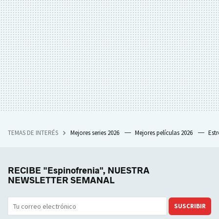
TEMAS DE INTERÉS
Mejores series 2026
Mejores películas 2026
Est
RECIBE "Espinofrenia", NUESTRA
NEWSLETTER SEMANAL
SUSCRIBIR