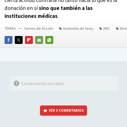
donación en sí
sino que también a las
instituciones médicas
.
TEMAS
Series de ficción
Anatomía de Grey
ABC
Disn
FACEBOOK
TWITTER
FLIPBOARD
E-
WHATSAPP
MAIL
Comentarios cerrados
VER
3 COMENTARIOS