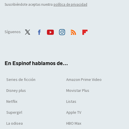
Suscribiéndote aceptas nuestra
política de privacidad
Síguenos
Twit
Face
Yout
Inst
RSS
Flip
ter
boo
ube
agra
boar
k
m
d
En Espinof hablamos de...
Series de ficción
Amazon Prime Video
Disney plus
Movistar Plus
Netflix
Listas
Supergirl
Apple TV
La odisea
HBO Max