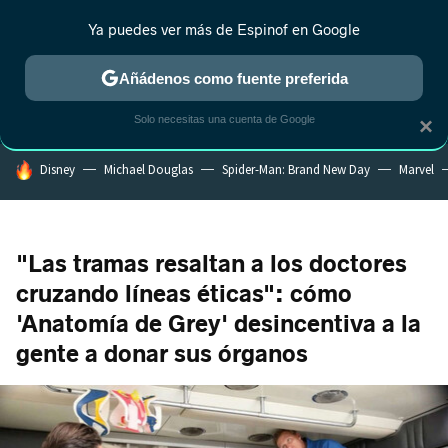
Ya puedes ver más de Espinof en Google
CRÍTICA
ESTRENOS
REALITY
ANIME
RANKINGS CINE
RA
Añádenos como fuente preferida
Solo necesitas una cuenta de Google
×
HOY SE HABLA DE
Disney
Michael Douglas
Spider-Man: Brand New Day
Marvel
"Las tramas resaltan a los doctores
cruzando líneas éticas": cómo
'Anatomía de Grey' desincentiva a la
gente a donar sus órganos