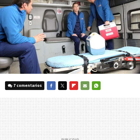
7 comentarios
FACEBOOK
TWITTER
FLIPBOARD
E-
WHATSAPP
MAIL