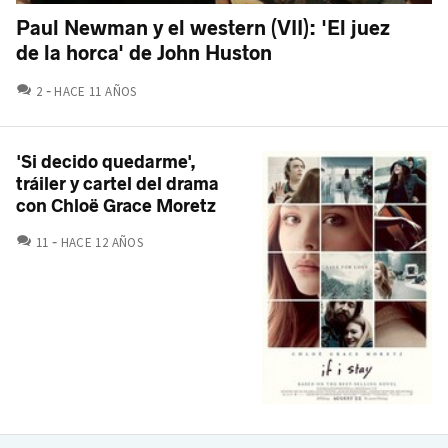
Paul Newman y el western (VII): 'El juez
de la horca' de John Huston
COMENTARIOS
2
HACE 11 AÑOS
'Si decido quedarme',
tráiler y cartel del drama
con Chloë Grace Moretz
COMENTARIOS
11
HACE 12 AÑOS