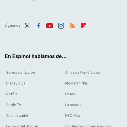
Síguenos
Twit
Face
Yout
Inst
RSS
Flip
ter
boo
ube
agra
boar
k
m
d
En Espinof hablamos de...
Series de ficción
Amazon Prime Video
Disney plus
Movistar Plus
Netflix
Listas
Apple TV
La odisea
Cine español
HBO Max
La casa del dragón
Spider-man: Brand New Day