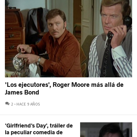
'Los ejecutores', Roger Moore más allá de
James Bond
COMENTARIOS
2
HACE 9 AÑOS
'Girlfriend's Day', tráiler de
la peculiar comedia de