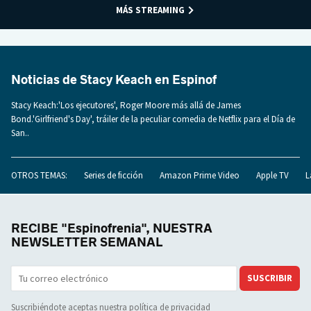
MÁS STREAMING
Noticias de Stacy Keach en Espinof
Stacy Keach:'Los ejecutores', Roger Moore más allá de James
Bond.'Girlfriend's Day', tráiler de la peculiar comedia de Netflix para el Día de
San..
OTROS TEMAS:
Series de ficción
Amazon Prime Video
Apple TV
L
RECIBE "Espinofrenia", NUESTRA
NEWSLETTER SEMANAL
SUSCRIBIR
Suscribiéndote aceptas nuestra
política de privacidad