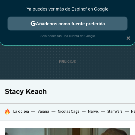
Ya puedes ver más de Espinof en Google
CRÍTICA
ESTRENOS
REALITY
ANIME
RANKINGS CINE
RA
Añádenos como fuente preferida
Solo necesitas una cuenta de Google
×
Stacy Keach
HOY SE HABLA DE
La odisea
Vaiana
Nicolas Cage
Marvel
Star Wars
Na