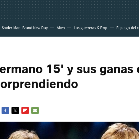
Spider-Man: Brand New Day
Alien
Las guerreras K-Pop
El juego del 
ermano 15' y sus ganas 
sorprendiendo
FACEBOOK
TWITTER
FLIPBOARD
E-
MAIL