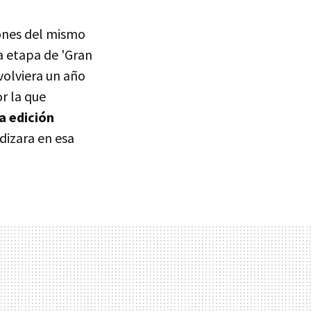
iones del mismo
a etapa de 'Gran
volviera un año
r la que
la edición
dizara en esa