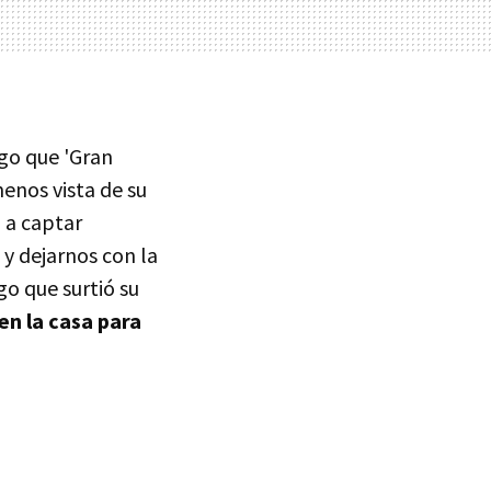
lgo que 'Gran
enos vista de su
 a captar
 y dejarnos con la
go que surtió su
en la casa para