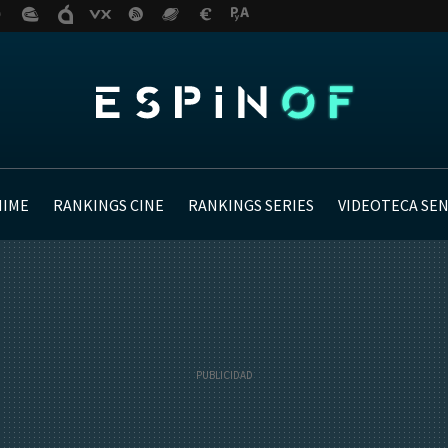
NIME
RANKINGS CINE
RANKINGS SERIES
VIDEOTECA SE