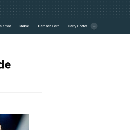
calamar
Marvel
Harrison Ford
Harry Potter
de