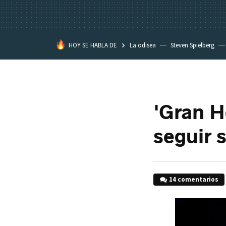
HOY SE HABLA DE
La odisea
Steven Spielberg
Kimetsu no Yaiba
'Gran H
seguir 
14 comentarios