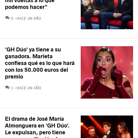
mil vueltas a lo que
podemos hacer"
COMENTARIOS
0
HACE UN AÑO
'GH Dúo' ya tiene a su
ganadora. Marieta
confiesa qué es lo que hará
con los 50.000 euros del
premio
COMENTARIOS
1
HACE UN AÑO
El drama de José María
Almonguera en 'GH Dúo'.
Le expulsan, pero tiene