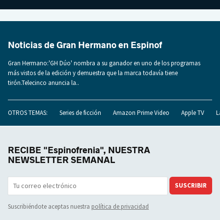
Noticias de Gran Hermano en Espinof
Gran Hermano:'GH Dúo' nombra a su ganador en uno de los programas
más vistos de la edición y demuestra que la marca todavía tiene
tirón.Telecinco anuncia la..
OTROS TEMAS:
Series de ficción
Amazon Prime Video
Apple TV
L
RECIBE "Espinofrenia", NUESTRA
NEWSLETTER SEMANAL
SUSCRIBIR
Suscribiéndote aceptas nuestra
política de privacidad