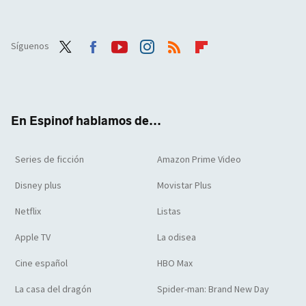
Síguenos
Twit
Face
Yout
Inst
RSS
Flip
ter
boo
ube
agra
boar
k
m
d
En Espinof hablamos de...
Series de ficción
Amazon Prime Video
Disney plus
Movistar Plus
Netflix
Listas
Apple TV
La odisea
Cine español
HBO Max
La casa del dragón
Spider-man: Brand New Day