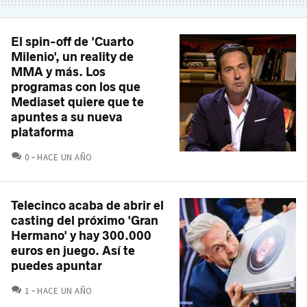
El spin-off de 'Cuarto
Milenio', un reality de
MMA y más. Los
programas con los que
Mediaset quiere que te
apuntes a su nueva
plataforma
COMENTARIOS
0
HACE UN AÑO
Telecinco acaba de abrir el
casting del próximo 'Gran
Hermano' y hay 300.000
euros en juego. Así te
puedes apuntar
COMENTARIOS
1
HACE UN AÑO