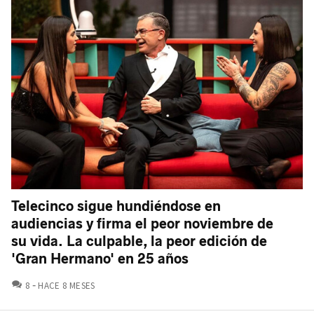
Telecinco sigue hundiéndose en
audiencias y firma el peor noviembre de
su vida. La culpable, la peor edición de
'Gran Hermano' en 25 años
COMENTARIOS
8
HACE 8 MESES