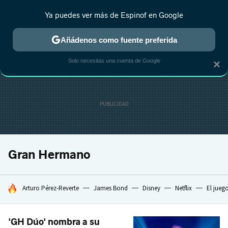
Ya puedes ver más de Espinof en Google
CRÍTICA
ESTRENOS
REALITY
ANIME
RANKINGS CINE
RA
Añádenos como fuente preferida
Solo necesitas una cuenta de Google
×
Gran Hermano
HOY SE HABLA DE
Arturo Pérez-Reverte
James Bond
Disney
Netflix
El jueg
'GH Dúo' nombra a su