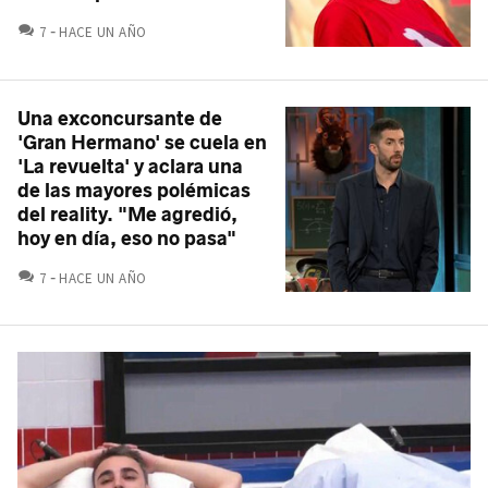
COMENTARIOS
7
HACE UN AÑO
Una exconcursante de
'Gran Hermano' se cuela en
'La revuelta' y aclara una
de las mayores polémicas
del reality. "Me agredió,
hoy en día, eso no pasa"
COMENTARIOS
7
HACE UN AÑO