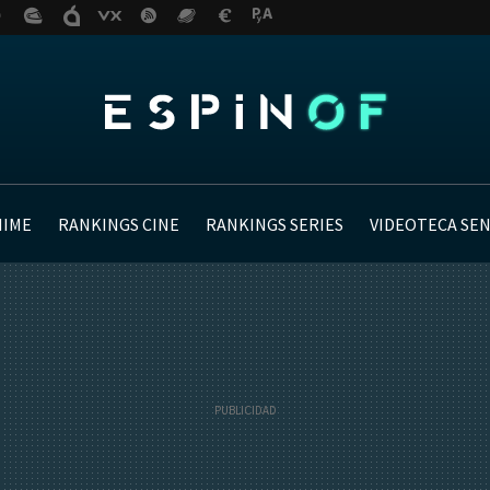
NIME
RANKINGS CINE
RANKINGS SERIES
VIDEOTECA SE