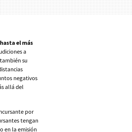
 hasta el más
audiciones a
o también su
istancias
puntos negativos
s allá del
oncursante por
cursantes tengan
o en la emisión