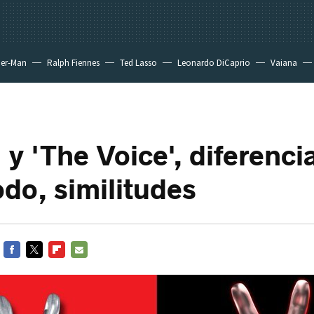
der-Man
Ralph Fiennes
Ted Lasso
Leonardo DiCaprio
Vaiana
 y 'The Voice', diferencia
odo, similitudes
FACEBOOK
TWITTER
FLIPBOARD
E-
MAIL