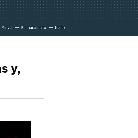
Marvel
En mar abierto
Netflix
s y,