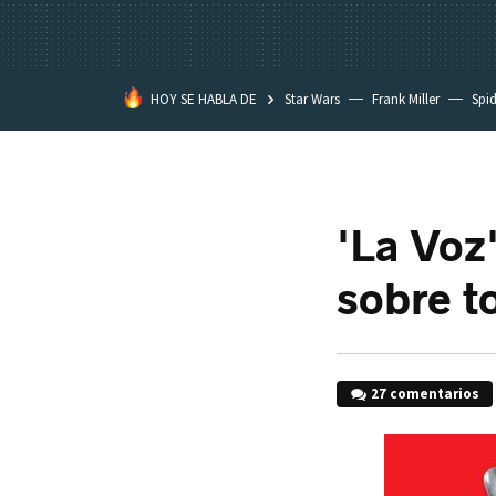
HOY SE HABLA DE
Star Wars
Frank Miller
Spi
'La Voz'
sobre t
27 comentarios