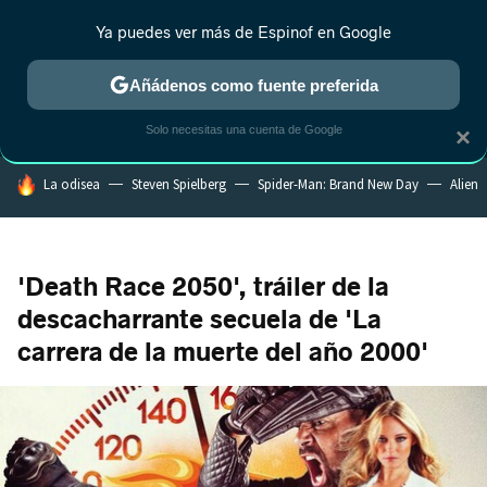
Ya puedes ver más de Espinof en Google
MENÚ
NUEVO
Añádenos como fuente preferida
CRÍTICA
ESTRENOS
REALITY
ANIME
RANKINGS CINE
RA
Solo necesitas una cuenta de Google
×
HOY SE HABLA DE
La odisea
Steven Spielberg
Spider-Man: Brand New Day
Alien
'Death Race 2050', tráiler de la
descacharrante secuela de 'La
carrera de la muerte del año 2000'