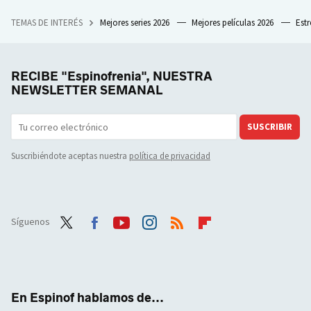
TEMAS DE INTERÉS
Mejores series 2026
Mejores películas 2026
Est
RECIBE "Espinofrenia", NUESTRA
NEWSLETTER SEMANAL
SUSCRIBIR
Suscribiéndote aceptas nuestra
política de privacidad
Síguenos
Twit
Face
Yout
Inst
RSS
Flip
ter
boo
ube
agra
boar
k
m
d
En Espinof hablamos de...