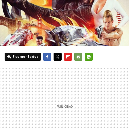
7 comentarios
FACEBOOK
TWITTER
FLIPBOARD
E-
WHATSAPP
MAIL