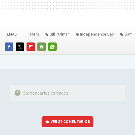
TEMAS
Trailers
Bill Pullman
Independence Day
Liam
FACEBOOK
TWITTER
FLIPBOARD
E-
WHATSAPP
MAIL
Comentarios cerrados
VER
37 COMENTARIOS