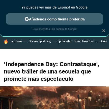
Ya puedes ver más de Espinof en Google
MENÚ
NUEVO
Añádenos como fuente preferida
CRÍTICA
ESTRENOS
REALITY
ANIME
RANKINGS CINE
RA
Solo necesitas una cuenta de Google
×
HOY SE HABLA DE
La odisea
Steven Spielberg
Spider-Man: Brand New Day
Alien
'Independence Day: Contraataque',
nuevo tráiler de una secuela que
promete más espectáculo