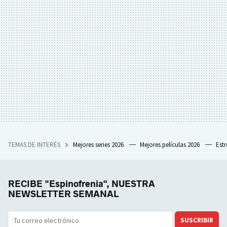
TEMAS DE INTERÉS
Mejores series 2026
Mejores películas 2026
Est
RECIBE "Espinofrenia", NUESTRA
NEWSLETTER SEMANAL
SUSCRIBIR