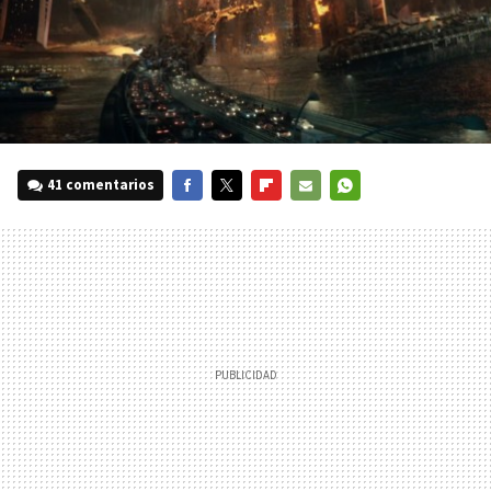
41 comentarios
FACEBOOK
TWITTER
FLIPBOARD
E-
WHATSAPP
MAIL