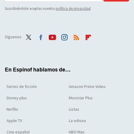
Suscribiéndote aceptas nuestra
política de privacidad
Síguenos
Twit
Face
Yout
Inst
RSS
Flip
ter
boo
ube
agra
boar
k
m
d
En Espinof hablamos de...
Series de ficción
Amazon Prime Video
Disney plus
Movistar Plus
Netflix
Listas
Apple TV
La odisea
Cine español
HBO Max