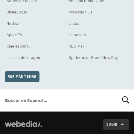
Series de ficción
Amazon Prime Video
Disney plus
Movistar Plus
Netflix
Listas
Apple TV
La odisea
Cine español
HBO Max
La casa del dragón
Spider-man: Brand New Day
VER MÁS TEMAS
BUSCA
SUBIR