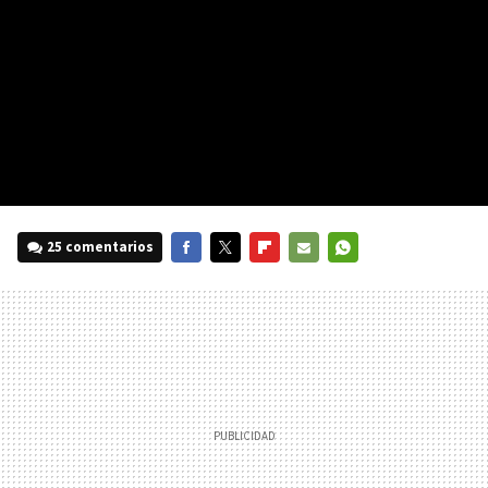
25 comentarios
FACEBOOK
TWITTER
FLIPBOARD
E-
WHATSAPP
MAIL