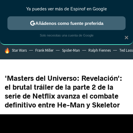
Ya puedes ver más de Espinof en Google
CRÍTICA
ESTRENOS
REALITY
ANIME
RANKINGS CINE
RA
Añádenos como fuente preferida
Solo necesitas una cuenta de Google
×
HOY SE HABLA DE
Star Wars
Frank Miller
Spider-Man
Ralph Fiennes
Ted Las
'Masters del Universo: Revelación':
el brutal tráiler de la parte 2 de la
serie de Netflix avanza el combate
definitivo entre He-Man y Skeletor