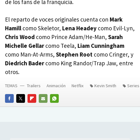
de los fans de la franquicia.
El reparto de voces originales cuenta con
Mark
Hamill
como Skeletor,
Lena Headey
como Evil-Lyn,
Chris Wood
como Prince Adam/He-Man,
Sarah
Michelle Gellar
como Teela,
Liam Cunningham
como Man-At-Arms,
Stephen Root
como Cringer, y
Diedrich Bader
como King Randor/Trap Jaw, entre
otros.
TEMAS
Trailers
Animación
Netflix
Kevin Smith
Series
FACEBOOK
TWITTER
FLIPBOARD
E-
WHATSAPP
MAIL