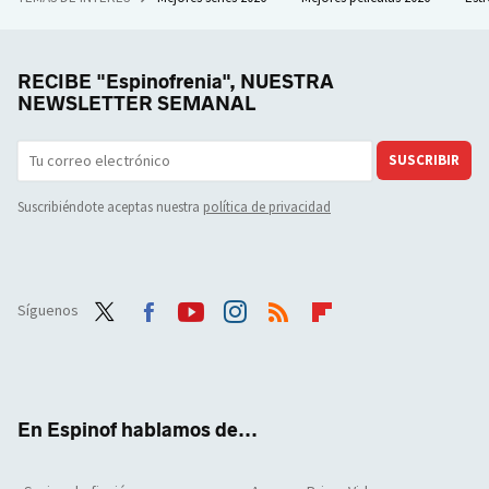
RECIBE "Espinofrenia", NUESTRA
NEWSLETTER SEMANAL
SUSCRIBIR
Suscribiéndote aceptas nuestra
política de privacidad
Síguenos
Twit
Face
Yout
Inst
RSS
Flip
ter
boo
ube
agra
boar
k
m
d
En Espinof hablamos de...