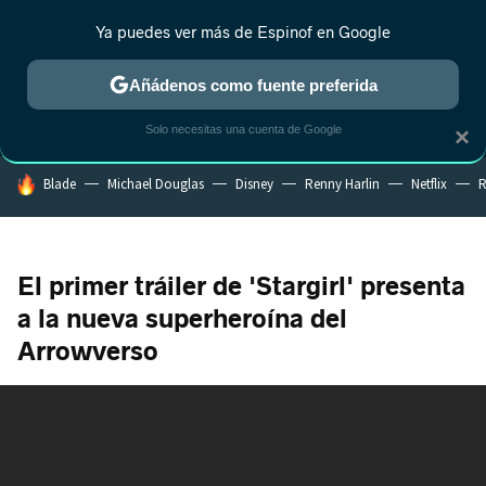
Ya puedes ver más de Espinof en Google
MENÚ
NUEVO
Añádenos como fuente preferida
CRÍTICA
ESTRENOS
REALITY
ANIME
RANKINGS CINE
RA
Solo necesitas una cuenta de Google
×
HOY SE HABLA DE
Blade
Michael Douglas
Disney
Renny Harlin
Netflix
R
El primer tráiler de 'Stargirl' presenta
a la nueva superheroína del
Arrowverso