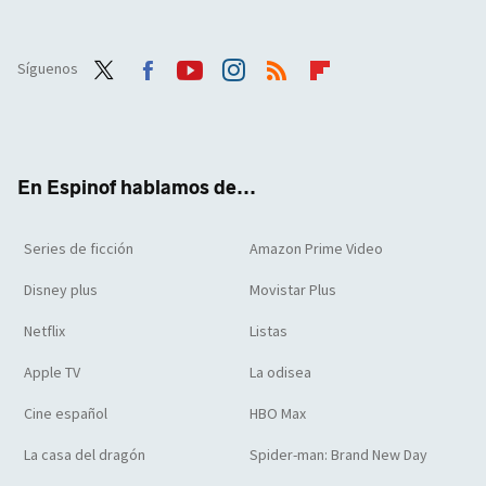
Síguenos
Twit
Face
Yout
Inst
RSS
Flip
ter
boo
ube
agra
boar
k
m
d
En Espinof hablamos de...
Series de ficción
Amazon Prime Video
Disney plus
Movistar Plus
Netflix
Listas
Apple TV
La odisea
Cine español
HBO Max
La casa del dragón
Spider-man: Brand New Day