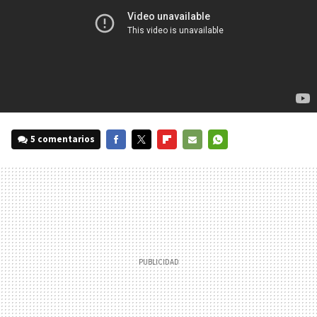
5 comentarios
FACEBOOK
TWITTER
FLIPBOARD
E-
WHATSAPP
MAIL