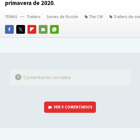
primavera de 2020
.
TEMAS
Trailers
Series de ficción
The CW
Trailers de se
FACEBOOK
TWITTER
FLIPBOARD
E-
WHATSAPP
MAIL
Comentarios cerrados
VER
5 COMENTARIOS