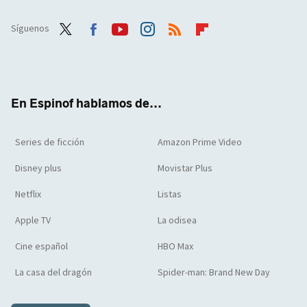
Síguenos
Twit
Face
Yout
Inst
RSS
Flip
ter
boo
ube
agra
boar
k
m
d
En Espinof hablamos de...
Series de ficción
Amazon Prime Video
Disney plus
Movistar Plus
Netflix
Listas
Apple TV
La odisea
Cine español
HBO Max
La casa del dragón
Spider-man: Brand New Day