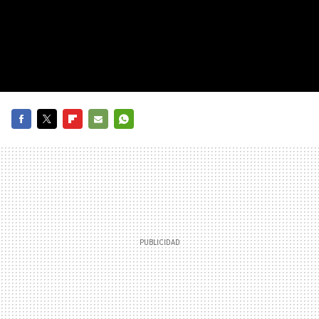
FACEBOOK
TWITTER
FLIPBOARD
E-
WHATSAPP
MAIL