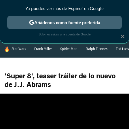
Ya puedes ver más de Espinof en Google
CRÍTICA
ESTRENOS
REALITY
ANIME
RANKINGS CINE
RA
Añádenos como fuente preferida
Solo necesitas una cuenta de Google
×
HOY SE HABLA DE
Star Wars
Frank Miller
Spider-Man
Ralph Fiennes
Ted Las
'Super 8', teaser tráiler de lo nuevo
de J.J. Abrams