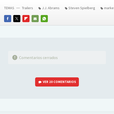
TEMAS
Trailers
J.J. Abrams
Steven Spielberg
marke
FACEBOOK
TWITTER
FLIPBOARD
E-
WHATSAPP
MAIL
Comentarios cerrados
VER
20 COMENTARIOS