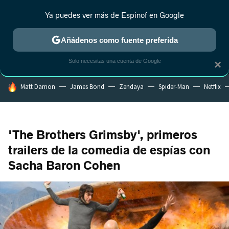
Ya puedes ver más de Espinof en Google
MENÚ
NUEVO
Añádenos como fuente preferida
CRÍTICA
ESTRENOS
REALITY
ANIME
RANKINGS CINE
RA
Solo necesitas una cuenta de Google
×
HOY SE HABLA DE
Matt Damon
James Bond
Zendaya
Spider-Man
Netflix
'The Brothers Grimsby', primeros
trailers de la comedia de espías con
Sacha Baron Cohen