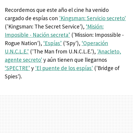
Recordemos que este año el cine ha venido
cargado de espías con
'Kingsman: Servicio secreto'
('Kingsman: The Secret Service'),
‘Misión:
Imposible - Nación secreta’
('Mission: Impossible -
Rogue Nation'),
‘Espías’
('Spy'),
‘Operación
U.N.C.L.E.’
('The Man from U.N.C.L.E.'),
'Anacleto,
agente secreto'
y aún tienen que llegarnos
‘SPECTRE’
y
'El puente de los espías'
('Bridge of
Spies').