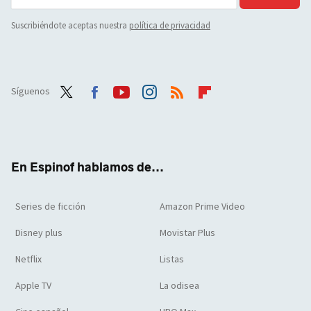
Suscribiéndote aceptas nuestra
política de privacidad
Síguenos
Twit
Face
Yout
Inst
RSS
Flip
ter
boo
ube
agra
boar
k
m
d
En Espinof hablamos de...
Series de ficción
Amazon Prime Video
Disney plus
Movistar Plus
Netflix
Listas
Apple TV
La odisea