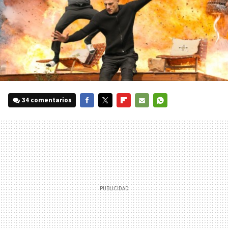
34 comentarios
FACEBOOK
TWITTER
FLIPBOARD
E-
WHATSAPP
MAIL