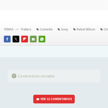
TEMAS
Trailers
Comedia
Sony
Rebel Wilson
Ci
FACEBOOK
TWITTER
FLIPBOARD
E-
WHATSAPP
MAIL
Comentarios cerrados
VER
22 COMENTARIOS