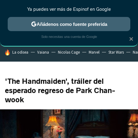
Ya puedes ver más de Espinof en Google
MENÚ
NUEVO
Añádenos como fuente preferida
CRÍTICA
ESTRENOS
REALITY
ANIME
RANKINGS CINE
RA
Solo necesitas una cuenta de Google
×
HOY SE HABLA DE
La odisea
Vaiana
Nicolas Cage
Marvel
Star Wars
Na
'The Handmaiden', tráiler del
esperado regreso de Park Chan-
wook