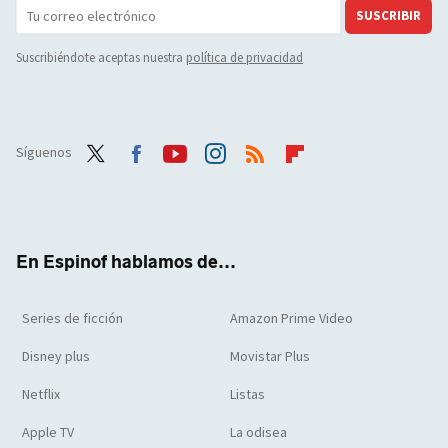
SUSCRIBIR
Suscribiéndote aceptas nuestra
política de privacidad
Síguenos
Twit
Face
Yout
Inst
RSS
Flip
ter
boo
ube
agra
boar
k
m
d
En Espinof hablamos de...
Series de ficción
Amazon Prime Video
Disney plus
Movistar Plus
Netflix
Listas
Apple TV
La odisea