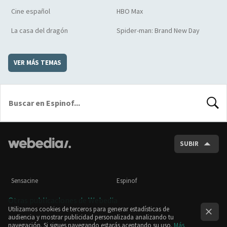
Cine español
HBO Max
La casa del dragón
Spider-man: Brand New Day
VER MÁS TEMAS
BUSCA
SUBIR
Sensacine
Espinof
Otras publicaciones de Webedia
Utilizamos cookies de terceros para generar estadísticas de
audiencia y mostrar publicidad personalizada analizando tu
navegación. Si sigues navegando estarás aceptando su uso.
Más