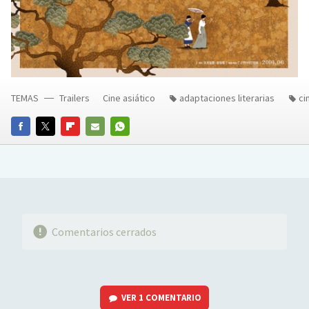
TEMAS
Trailers
Cine asiático
adaptaciones literarias
ci
FACEBOOK
TWITTER
FLIPBOARD
E-
WHATSAPP
MAIL
Comentarios cerrados
VER
1 COMENTARIO