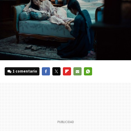
1 comentario
FACEBOOK
TWITTER
FLIPBOARD
E-
WHATSAPP
MAIL