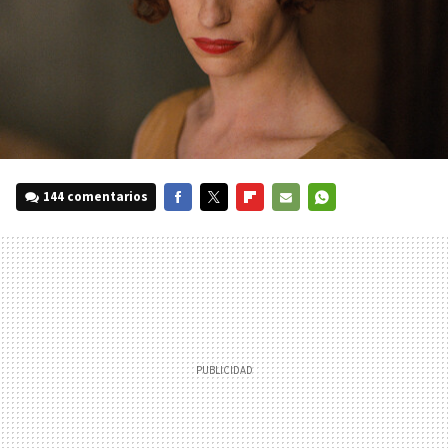
144 comentarios
FACEBOOK
TWITTER
FLIPBOARD
E-
WHATSAPP
MAIL