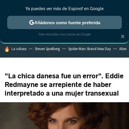
Ya puedes ver más de Espinof en Google
MENÚ
NUEVO
Añádenos como fuente preferida
CRÍTICA
ESTRENOS
REALITY
ANIME
RANKINGS CINE
RA
Solo necesitas una cuenta de Google
×
HOY SE HABLA DE
La odisea
Steven Spielberg
Spider-Man: Brand New Day
Alien
"La chica danesa fue un error". Eddie
Redmayne se arrepiente de haber
interpretado a una mujer transexual