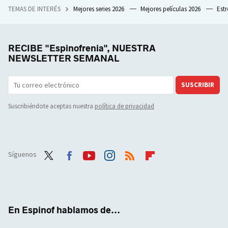
TEMAS DE INTERÉS
Mejores series 2026
Mejores películas 2026
Est
RECIBE "Espinofrenia", NUESTRA
NEWSLETTER SEMANAL
SUSCRIBIR
Suscribiéndote aceptas nuestra
política de privacidad
Síguenos
Twit
Face
Yout
Inst
RSS
Flip
ter
boo
ube
agra
boar
k
m
d
En Espinof hablamos de...