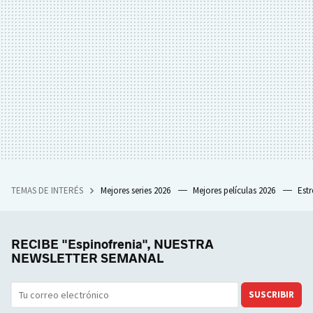
TEMAS DE INTERÉS
Mejores series 2026
Mejores películas 2026
Est
RECIBE "Espinofrenia", NUESTRA
NEWSLETTER SEMANAL
SUSCRIBIR