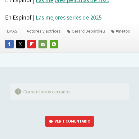
En Espinof |
Las mejores series de 2025
TEMAS
Actores y actrices
Gerard Depardieu
#metoo
FACEBOOK
TWITTER
FLIPBOARD
E-
WHATSAPP
MAIL
Comentarios cerrados
VER
1 COMENTARIO