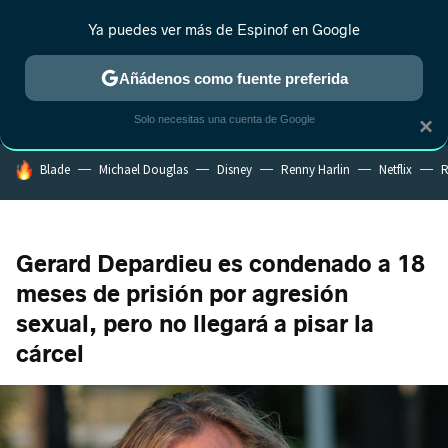
Ya puedes ver más de Espinof en Google
MENÚ
NUEVO
Añádenos como fuente preferida
CRÍTICA
ESTRENOS
REALITY
ANIME
RANKINGS CINE
RA
Solo necesitas una cuenta de Google
×
HOY SE HABLA DE
Blade
Michael Douglas
Disney
Renny Harlin
Netflix
R
Gerard Depardieu es condenado a 18
meses de prisión por agresión
sexual, pero no llegará a pisar la
cárcel