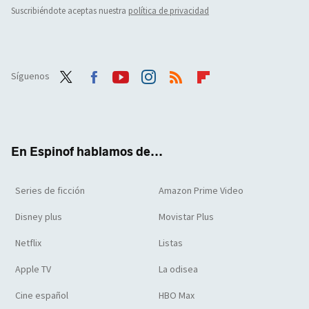
Suscribiéndote aceptas nuestra
política de privacidad
Síguenos
Twit
Face
Yout
Inst
RSS
Flip
ter
boo
ube
agra
boar
k
m
d
En Espinof hablamos de...
Series de ficción
Amazon Prime Video
Disney plus
Movistar Plus
Netflix
Listas
Apple TV
La odisea
Cine español
HBO Max