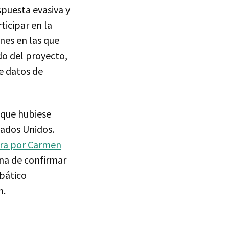
spuesta evasiva y
icipar en la
nes en las que
do del proyecto,
e datos de
 que hubiese
tados Unidos.
ora por Carmen
ina de confirmar
abático
m.