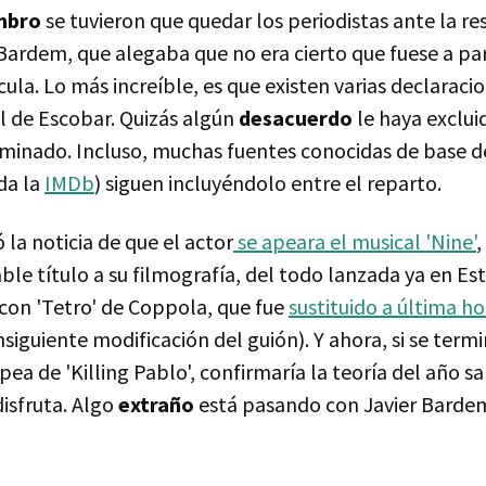
mbro
se tuvieron que quedar los periodistas ante la re
ardem, que alegaba que no era cierto que fuese a part
la. Lo más increíble, es que existen varias declaracio
 de Escobar. Quizás algún
desacuerdo
le haya exclui
minado. Incluso, muchas fuentes conocidas de base d
da la
IMDb
) siguen incluyéndolo entre el reparto.
 la noticia de que el actor
se apeara el musical 'Nine'
,
le título a su filmografía, del todo lanzada ya en Es
con 'Tetro' de Coppola, que fue
sustituido a última h
siguiente modificación del guión). Y ahora, si se term
ea de 'Killing Pablo', confirmaría la teoría del año s
isfruta. Algo
extraño
está pasando con Javier Barde