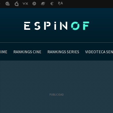
NIME
RANKINGS CINE
RANKINGS SERIES
VIDEOTECA SE