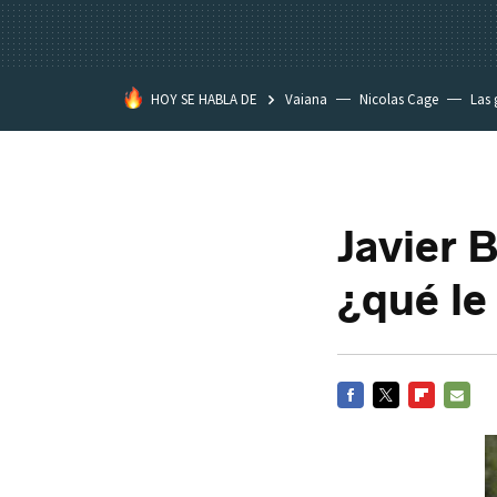
HOY SE HABLA DE
Vaiana
Nicolas Cage
Las 
Javier 
¿qué le
FACEBOOK
TWITTER
FLIPBOARD
E-
MAIL