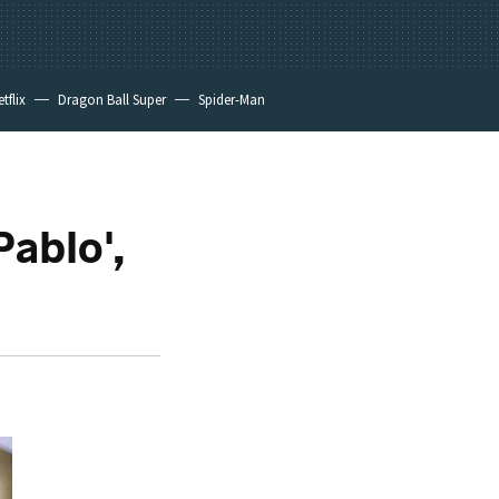
tflix
Dragon Ball Super
Spider-Man
Pablo',