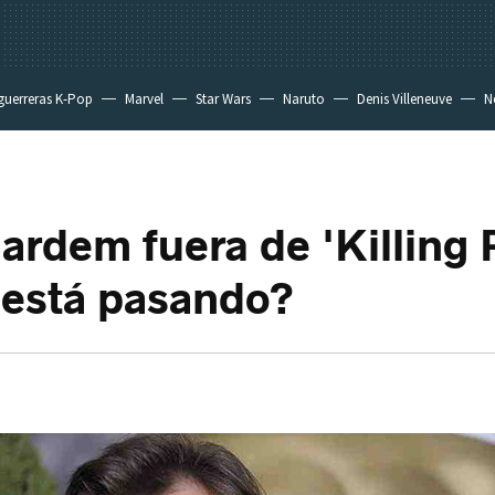
guerreras K-Pop
Marvel
Star Wars
Naruto
Denis Villeneuve
Ne
Bardem fuera de 'Killing 
 está pasando?