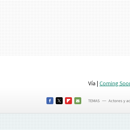
Vía |
Coming Soo
TEMAS
Actores y ac
Killing Pa
FACEBOOK
TWITTER
FLIPBOARD
E-
MAIL