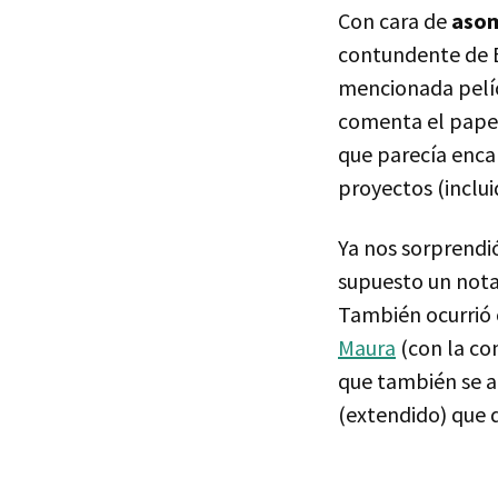
Con cara de
aso
contundente de B
mencionada pelícu
comenta el papel
que parecía enca
proyectos (inclui
Ya nos sorprendió
supuesto un notab
También ocurrió 
Maura
(con la con
que también se ap
(extendido) que d