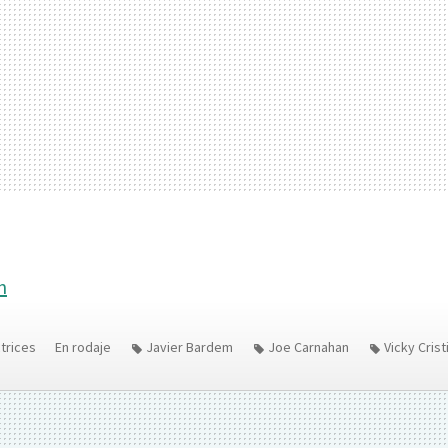
n
trices
En rodaje
Javier Bardem
Joe Carnahan
Vicky Cris
blo