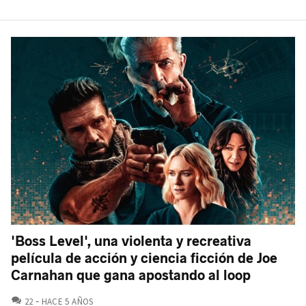
'Boss Level', una violenta y recreativa
película de acción y ciencia ficción de Joe
Carnahan que gana apostando al loop
COMENTARIOS
22
HACE 5 AÑOS