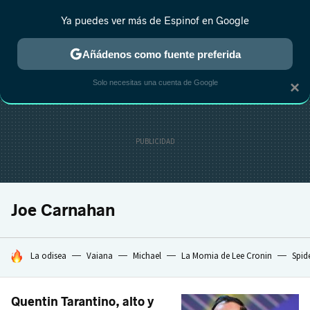
Ya puedes ver más de Espinof en Google
CRÍTICA
ESTRENOS
REALITY
ANIME
RANKINGS CINE
RA
Añádenos como fuente preferida
Solo necesitas una cuenta de Google
×
Joe Carnahan
HOY SE HABLA DE
La odisea
Vaiana
Michael
La Momia de Lee Cronin
Spid
Quentin Tarantino, alto y