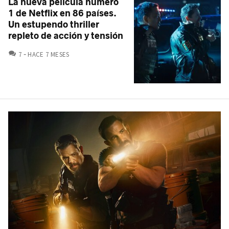
La nueva película número
1 de Netflix en 86 países.
Un estupendo thriller
repleto de acción y tensión
COMENTARIOS
7
HACE 7 MESES