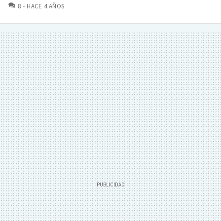
COMENTARIOS
8
HACE 4 AÑOS