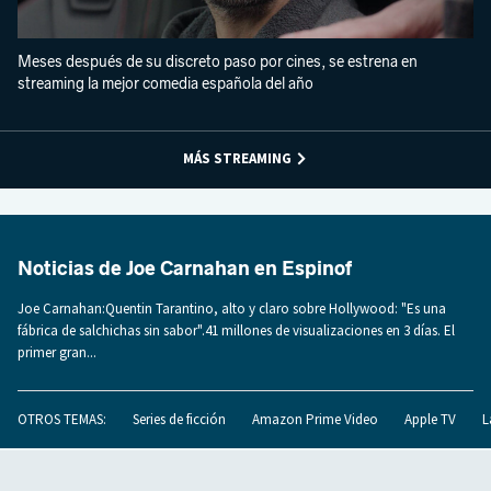
Meses después de su discreto paso por cines, se estrena en
streaming la mejor comedia española del año
MÁS STREAMING
Noticias de Joe Carnahan en Espinof
Joe Carnahan:Quentin Tarantino, alto y claro sobre Hollywood: "Es una
fábrica de salchichas sin sabor".41 millones de visualizaciones en 3 días. El
primer gran...
OTROS TEMAS:
Series de ficción
Amazon Prime Video
Apple TV
L