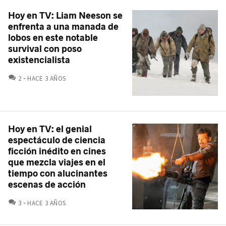
Hoy en TV: Liam Neeson se
enfrenta a una manada de
lobos en este notable
survival con poso
existencialista
COMENTARIOS
2
HACE 3 AÑOS
Hoy en TV: el genial
espectáculo de ciencia
ficción inédito en cines
que mezcla viajes en el
tiempo con alucinantes
escenas de acción
COMENTARIOS
3
HACE 3 AÑOS