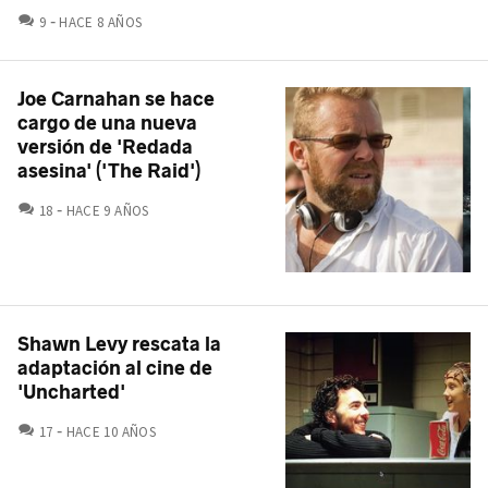
COMENTARIOS
9
HACE 8 AÑOS
Joe Carnahan se hace
cargo de una nueva
versión de 'Redada
asesina' ('The Raid')
COMENTARIOS
18
HACE 9 AÑOS
Shawn Levy rescata la
adaptación al cine de
'Uncharted'
COMENTARIOS
17
HACE 10 AÑOS