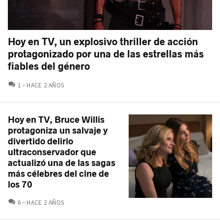
Hoy en TV, un explosivo thriller de acción
protagonizado por una de las estrellas más
fiables del género
COMENTARIOS
1
HACE 2 AÑOS
Hoy en TV, Bruce Willis
protagoniza un salvaje y
divertido delirio
ultraconservador que
actualizó una de las sagas
más célebres del cine de
los 70
COMENTARIOS
6
HACE 2 AÑOS