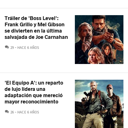
Tráiler de 'Boss Level':
Frank Grillo y Mel Gibson
se divierten en la última
salvajada de Joe Carnahan
COMENTARIOS
29
HACE 6 AÑOS
'El Equipo A': un reparto
de lujo lidera una
adaptación que mereció
mayor reconocimiento
COMENTARIOS
26
HACE 6 AÑOS