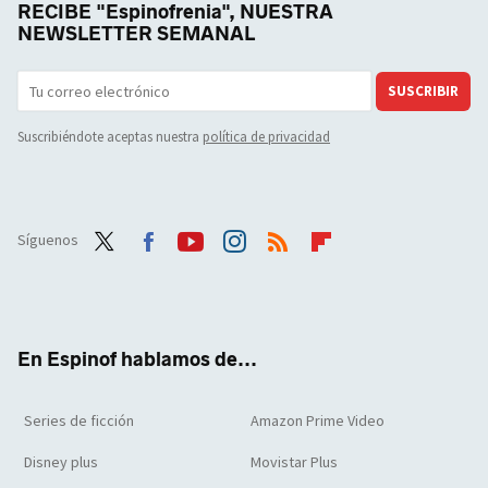
RECIBE "Espinofrenia", NUESTRA
NEWSLETTER SEMANAL
SUSCRIBIR
Suscribiéndote aceptas nuestra
política de privacidad
Síguenos
Twit
Face
Yout
Inst
RSS
Flip
ter
boo
ube
agra
boar
k
m
d
En Espinof hablamos de...
Series de ficción
Amazon Prime Video
Disney plus
Movistar Plus