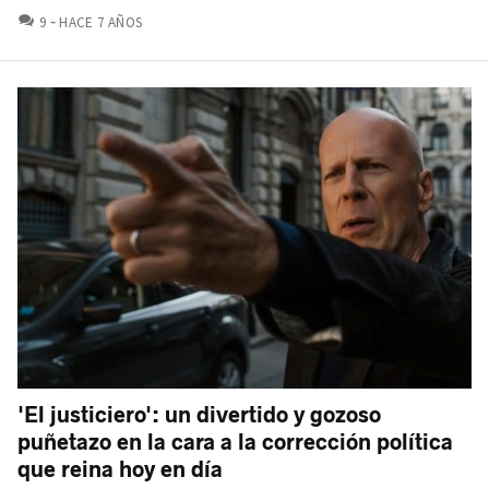
COMENTARIOS
9
HACE 7 AÑOS
'El justiciero': un divertido y gozoso
puñetazo en la cara a la corrección política
que reina hoy en día