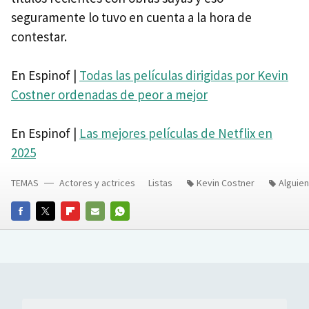
seguramente lo tuvo en cuenta a la hora de
contestar.
En Espinof |
Todas las películas dirigidas por Kevin
Costner ordenadas de peor a mejor
En Espinof |
Las mejores películas de Netflix en
2025
TEMAS
Actores y actrices
Listas
Kevin Costner
Alguien
FACEBOOK
TWITTER
FLIPBOARD
E-
WHATSAPP
MAIL