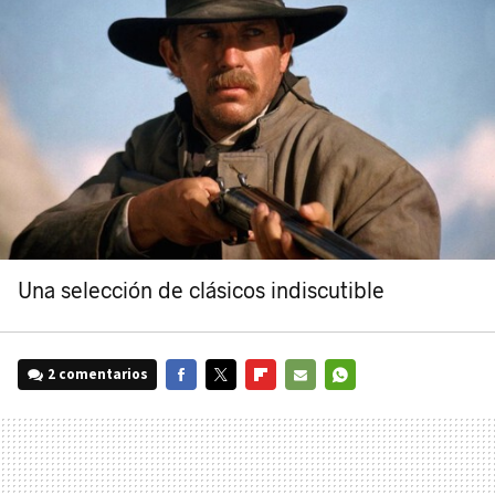
Una selección de clásicos indiscutible
2 comentarios
FACEBOOK
TWITTER
FLIPBOARD
E-
WHATSAPP
MAIL