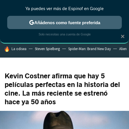
Ya puedes ver más de Espinof en Google
MENÚ
NUEVO
Añádenos como fuente preferida
CRÍTICA
ESTRENOS
REALITY
ANIME
RANKINGS CINE
RA
Solo necesitas una cuenta de Google
×
HOY SE HABLA DE
La odisea
Steven Spielberg
Spider-Man: Brand New Day
Alien
Kevin Costner afirma que hay 5
películas perfectas en la historia del
cine. La más reciente se estrenó
hace ya 50 años