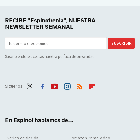
RECIBE "Espinofrenia", NUESTRA
NEWSLETTER SEMANAL
SUSCRIBIR
Suscribiéndote aceptas nuestra
política de privacidad
Síguenos
Twit
Face
Yout
Inst
RSS
Flip
ter
boo
ube
agra
boar
k
m
d
En Espinof hablamos de...
Series de ficción
Amazon Prime Video