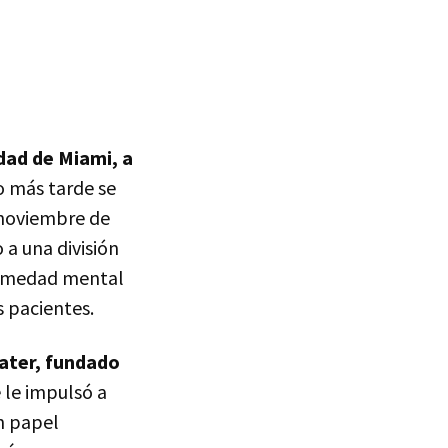
dad de Miami, a
o más tarde se
 noviembre de
 a una división
fermedad mental
 pacientes.
ater, fundado
 le impulsó a
un papel