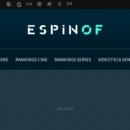
NIME
RANKINGS CINE
RANKINGS SERIES
VIDEOTECA SE