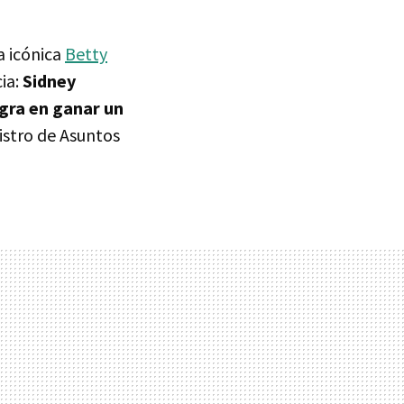
a icónica
Betty
ia:
Sidney
egra en ganar un
istro de Asuntos