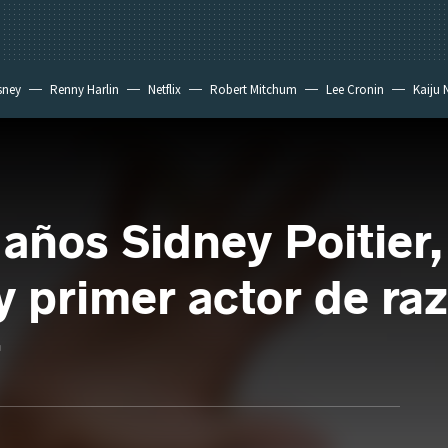
sney
Renny Harlin
Netflix
Robert Mitchum
Lee Cronin
Kaiju 
años Sidney Poitier,
y primer actor de ra
r