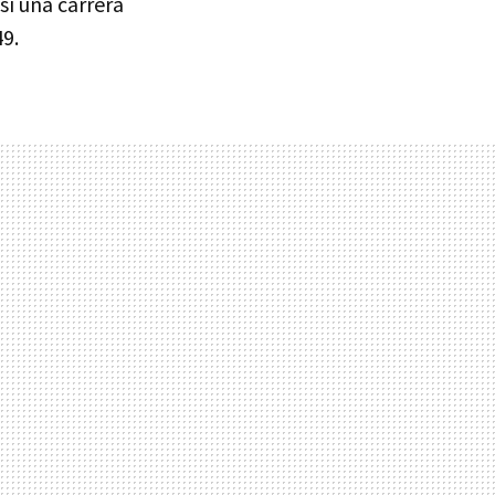
sí una carrera
49.