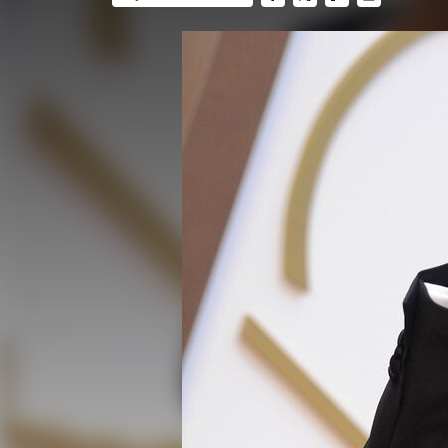
FACEBOOK
TWITTER
FLIPBOARD
E-
MAIL