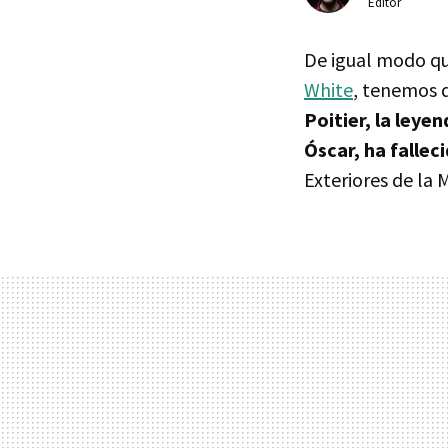
Editor
De igual modo qu
White
, tenemos q
Poitier, la leye
Óscar, ha fallec
Exteriores de la