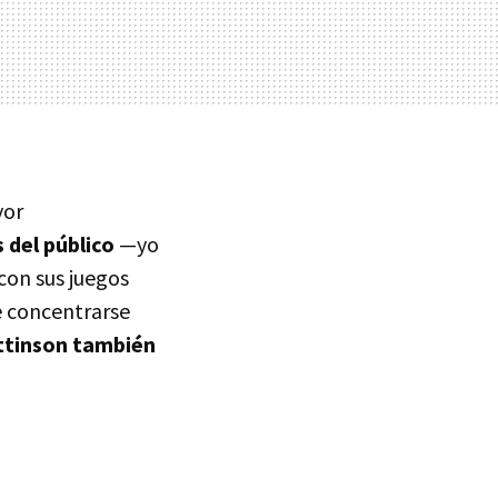
yor
 del público
—yo
con sus juegos
ue concentrarse
ttinson también