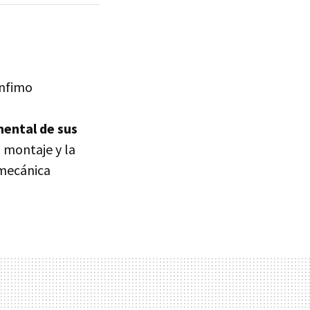
ínfimo
mental de sus
l montaje y la
 mecánica