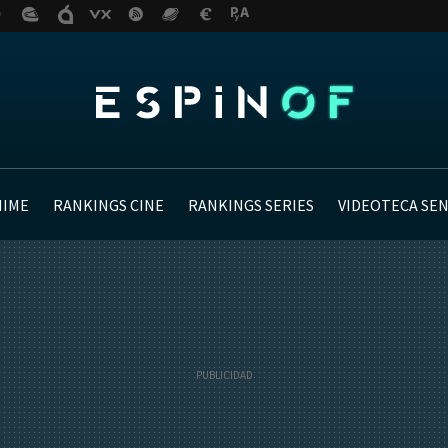
NIME
RANKINGS CINE
RANKINGS SERIES
VIDEOTECA SE