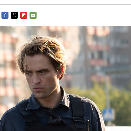
FACEBOOK
TWITTER
FLIPBOARD
E-
MAIL