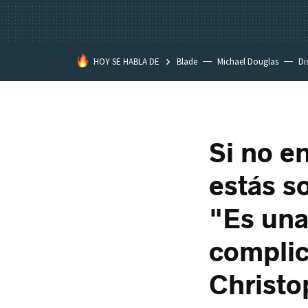
HOY SE HABLA DE
Blade
Michael Douglas
Di
Si no e
estás s
"Es una
complic
Christo