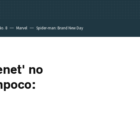
No. 8
Marvel
Spider-man: Brand New Day
enet' no
ampoco: