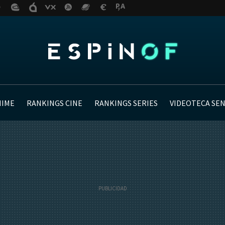
NIME
RANKINGS CINE
RANKINGS SERIES
VIDEOTECA SE