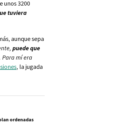
ce unos 3200
ue tuviera
 más, aunque sepa
ente,
puede que
. Para mí era
esiones
, la jugada
Nolan ordenadas