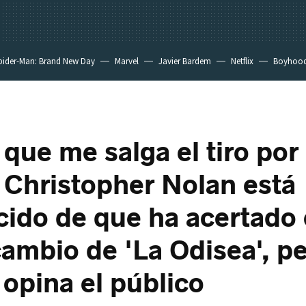
pider-Man: Brand New Day
Marvel
Javier Bardem
Netflix
Boyhoo
que me salga el tiro por 
. Christopher Nolan está
ido de que ha acertado 
ambio de 'La Odisea', pe
 opina el público