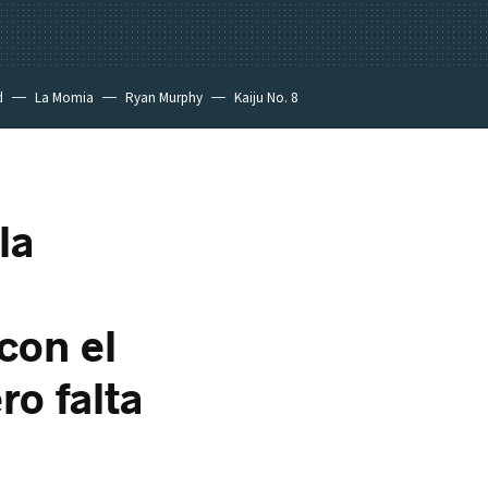
d
La Momia
Ryan Murphy
Kaiju No. 8
la
con el
ro falta