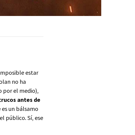
 imposible estar
olan no ha
 por el medio),
trucos antes de
re es un bálsamo
 público. Sí, ese