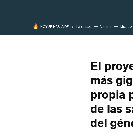
HOY SE HABLA DE
La odisea
Vaiana
Michael
Eastwood
El proye
más gig
propia 
de las 
del gén