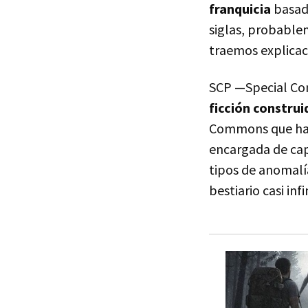
franquicia
basada
siglas, probablem
traemos explicac
SCP —Special Co
ficción constru
Commons que ha 
encargada de cap
tipos de anomalía
bestiario casi inf