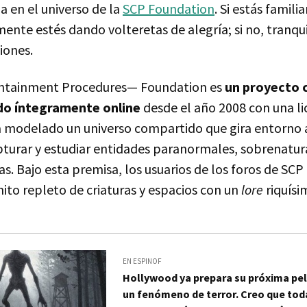
 en el universo de la
SCP Foundation
. Si estás famili
ente estés dando volteretas de alegría; si no, tranqu
iones.
ntainment Procedures— Foundation es
un proyecto 
ido íntegramente online
desde el año 2008 con una li
modelado un universo compartido que gira entorno
turar y estudiar entidades paranormales, sobrenatura
s. Bajo esta premisa, los usuarios de los foros de SC
inito repleto de criaturas y espacios con un
lore
riquísi
EN ESPINOF
Hollywood ya prepara su próxima pel
un fenómeno de terror. Creo que tod