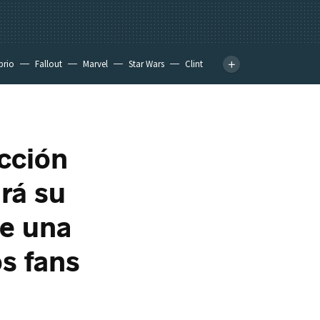
prio
Fallout
Marvel
Star Wars
Clint
icción
rá su
de una
os fans