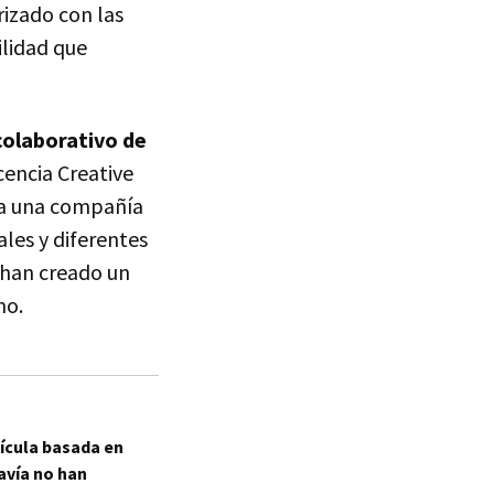
arizado con las
ilidad que
colaborativo de
cencia Creative
 a una compañía
les y diferentes
P han creado un
mo.
ícula basada en
avía no han