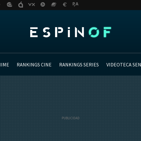
NIME
RANKINGS CINE
RANKINGS SERIES
VIDEOTECA SE