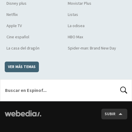
Disney plus
Movistar Plus
Netflix
Listas
Apple TV
La odisea
Cine español
HBO Max
La casa del dragón
Spider-man: Brand New Day
VER MÁS TEMAS
BUSCA
SUBIR