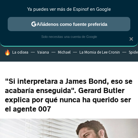
Ya puedes ver más de Espinof en Google
MENÚ
NUEVO
Añádenos como fuente preferida
CRÍTICA
ESTRENOS
REALITY
ANIME
RANKINGS CINE
RA
Solo necesitas una cuenta de Google
×
HOY SE HABLA DE
La odisea
Vaiana
Michael
La Momia de Lee Cronin
Spide
"Si interpretara a James Bond, eso se
acabaría enseguida". Gerard Butler
explica por qué nunca ha querido ser
el agente 007