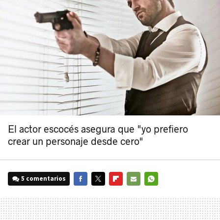
El actor escocés asegura que "yo prefiero
crear un personaje desde cero"
5 comentarios
FACEBOOK
TWITTER
FLIPBOARD
E-
WHATSAPP
MAIL