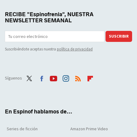
RECIBE "Espinofrenia", NUESTRA
NEWSLETTER SEMANAL
SUSCRIBIR
Suscribiéndote aceptas nuestra
política de privacidad
Síguenos
Twit
Face
Yout
Inst
RSS
Flip
ter
boo
ube
agra
boar
k
m
d
En Espinof hablamos de...
Series de ficción
Amazon Prime Video