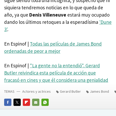
sigue siendo toda una incógnita, y sospecho que ni
siquiera tendremos noticias en lo que queda de
año, ya que
Denis Villeneuve
estará muy ocupado
dando los últimos retoques a la esperadísima
'Dune
3'
.
En Espinof |
Todas las películas de James Bond
ordenadas de peor a mejor
En Espinof |
"La gente no la entendió". Gerard
Butler reivindica esta película de acción que
fracasó en cines y que él considera una genialidad
TEMAS
Actores y actrices
Gerard Butler
James Bond
FACEBOOK
TWITTER
FLIPBOARD
E-
WHATSAPP